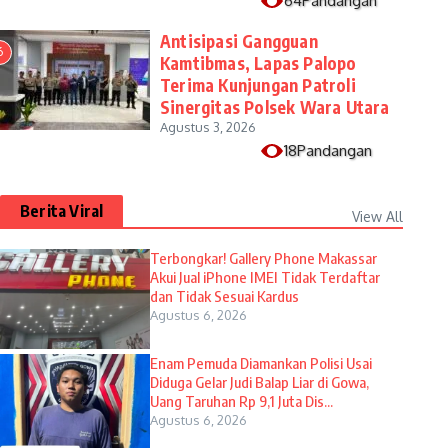
64Pandangan
Antisipasi Gangguan
6
Kamtibmas, Lapas Palopo
Terima Kunjungan Patroli
Sinergitas Polsek Wara Utara
Agustus 3, 2026
18Pandangan
Berita Viral
View All
Terbongkar! Gallery Phone Makassar
Akui Jual iPhone IMEI Tidak Terdaftar
dan Tidak Sesuai Kardus
Agustus 6, 2026
Enam Pemuda Diamankan Polisi Usai
Diduga Gelar Judi Balap Liar di Gowa,
Uang Taruhan Rp 9,1 Juta Dis...
Agustus 6, 2026