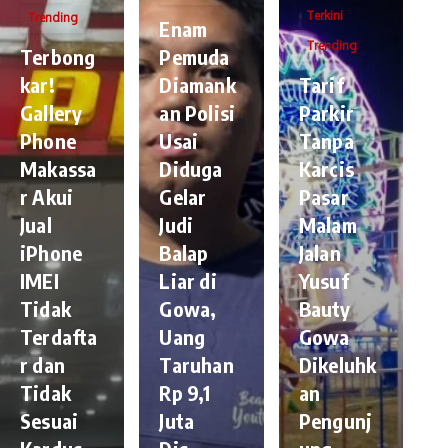
Terkini
Trending
Enam
Trending
Terbong
Pemuda
kar!
Diamank
Tarif
Gallery
an Polisi
Parkir
Phone
Usai
Tanpa
Makassa
Diduga
Karcis
r Akui
Gelar
Pasar
Jual
Judi
Malam
iPhone
Balap
Jalan
IMEI
Liar di
Yusuf
Tidak
Gowa,
Bauty
Terdafta
Uang
Gowa
r dan
Taruhan
Dikeluhk
Tidak
Rp 9,1
an
Sesuai
Juta
Pengunj