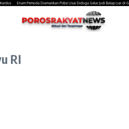
us
Enam Pemuda Diamankan Polisi Usai Diduga Gelar Judi Balap Liar di Gowa, U
yu RI