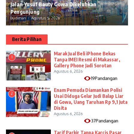
Jalan Yusuf Bauty Gowa Dikeluhkan
Pengunjung
Budiman
Agustus 5, 2026
Berita Pilihan
​Marak Jual Beli iPhone Bekas
1
Tanpa IMEI Resmi di Makassar,
Gallery Phone Jadi Sorotan
Agustus 6, 2026
19Pandangan
Enam Pemuda Diamankan Polisi
2
Usai Diduga Gelar Judi Balap Liar
di Gowa, Uang Taruhan Rp 9,1 Juta
Disita
Agustus 6, 2026
37Pandangan
Tarif Parkir Tanpa Karcis Pasar