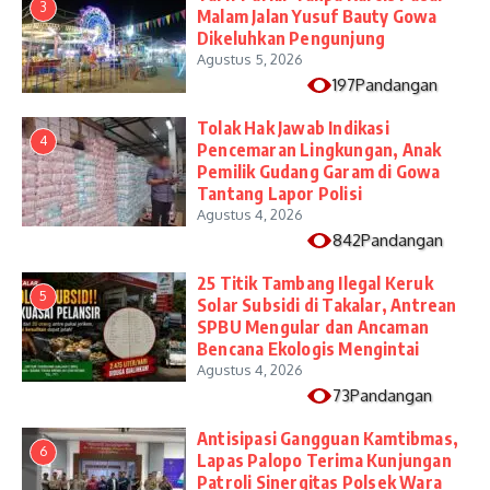
3
Malam Jalan Yusuf Bauty Gowa
Dikeluhkan Pengunjung
Agustus 5, 2026
197Pandangan
Tolak Hak Jawab Indikasi
4
Pencemaran Lingkungan, Anak
Pemilik Gudang Garam di Gowa
Tantang Lapor Polisi
Agustus 4, 2026
842Pandangan
25 Titik Tambang Ilegal Keruk
5
Solar Subsidi di Takalar, Antrean
SPBU Mengular dan Ancaman
Bencana Ekologis Mengintai
Agustus 4, 2026
73Pandangan
Antisipasi Gangguan Kamtibmas,
6
Lapas Palopo Terima Kunjungan
Patroli Sinergitas Polsek Wara