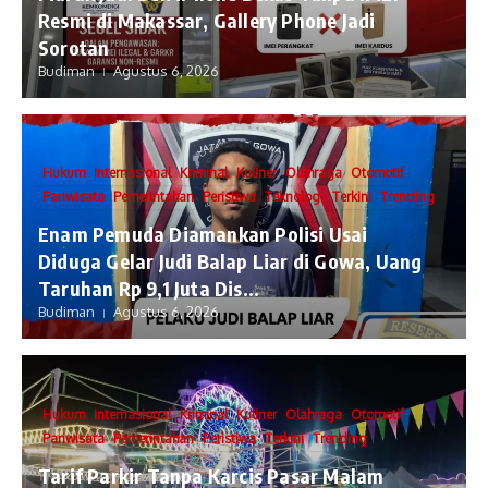
Resmi di Makassar, Gallery Phone Jadi
Sorotan
Budiman
Agustus 6, 2026
Hukum
Internasional
Kriminal
Kuliner
Olahraga
Otomotif
Pariwisata
Pemerintahan
Peristiwa
Teknologi
Terkini
Trending
Enam Pemuda Diamankan Polisi Usai
Diduga Gelar Judi Balap Liar di Gowa, Uang
Taruhan Rp 9,1 Juta Dis...
Budiman
Agustus 6, 2026
Hukum
Internasional
Kriminal
Kuliner
Olahraga
Otomotif
Pariwisata
Pemerintahan
Peristiwa
Terkini
Trending
Tarif Parkir Tanpa Karcis Pasar Malam