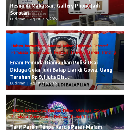
Resmi di Makassar, Gallery Phone Jadi
Sorotan
Budiman
Agustus 6, 2026
Hukum
Internasional
Kriminal
Kuliner
Olahraga
Otomotif
Pariwisata
Pemerintahan
Peristiwa
Teknologi
Terkini
Trending
Enam Pemuda Diamankan Polisi Usai
Diduga Gelar Judi Balap Liar di Gowa, Uang
Taruhan Rp 9,1 Juta Dis...
Budiman
Agustus 6, 2026
Hukum
Internasional
Kriminal
Kuliner
Olahraga
Otomotif
Pariwisata
Pemerintahan
Peristiwa
Terkini
Trending
Tarif Parkir Tanpa Karcis Pasar Malam