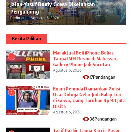
Jalan Yusuf Bauty Gowa Dikeluhkan
Pengunjung
Budiman
Agustus 5, 2026
Berita Pilihan
​Marak Jual Beli iPhone Bekas
1
Tanpa IMEI Resmi di Makassar,
Gallery Phone Jadi Sorotan
Agustus 6, 2026
17Pandangan
Enam Pemuda Diamankan Polisi
2
Usai Diduga Gelar Judi Balap Liar
di Gowa, Uang Taruhan Rp 9,1 Juta
Disita
Agustus 6, 2026
36Pandangan
Tarif Parkir Tanpa Karcis Pasar