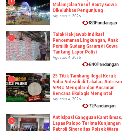
3
Malam Jalan Yusuf Bauty Gowa
Dikeluhkan Pengunjung
Agustus 5, 2026
183Pandangan
Tolak Hak Jawab Indikasi
4
Pencemaran Lingkungan, Anak
Pemilik Gudang Garam di Gowa
Tantang Lapor Polisi
Agustus 4, 2026
840Pandangan
25 Titik Tambang Ilegal Keruk
5
Solar Subsidi di Takalar, Antrean
SPBU Mengular dan Ancaman
Bencana Ekologis Mengintai
Agustus 4, 2026
72Pandangan
Antisipasi Gangguan Kamtibmas,
6
Lapas Palopo Terima Kunjungan
Patroli Sinergitas Polsek Wara