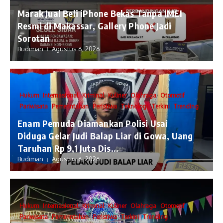
​Marak Jual Beli iPhone Bekas Tanpa IMEI
Resmi di Makassar, Gallery Phone Jadi
Sorotan
Budiman
Agustus 6, 2026
Hukum
Internasional
Kriminal
Kuliner
Olahraga
Otomotif
Pariwisata
Pemerintahan
Peristiwa
Teknologi
Terkini
Trending
Enam Pemuda Diamankan Polisi Usai
Diduga Gelar Judi Balap Liar di Gowa, Uang
Taruhan Rp 9,1 Juta Dis...
Budiman
Agustus 6, 2026
Hukum
Internasional
Kriminal
Kuliner
Olahraga
Otomotif
Pariwisata
Pemerintahan
Peristiwa
Terkini
Trending