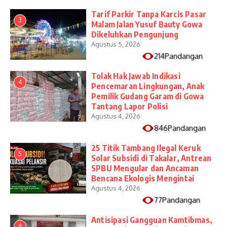
Tarif Parkir Tanpa Karcis Pasar
3
Malam Jalan Yusuf Bauty Gowa
Dikeluhkan Pengunjung
Agustus 5, 2026
214Pandangan
Tolak Hak Jawab Indikasi
4
Pencemaran Lingkungan, Anak
Pemilik Gudang Garam di Gowa
Tantang Lapor Polisi
Agustus 4, 2026
846Pandangan
25 Titik Tambang Ilegal Keruk
5
Solar Subsidi di Takalar, Antrean
SPBU Mengular dan Ancaman
Bencana Ekologis Mengintai
Agustus 4, 2026
77Pandangan
Antisipasi Gangguan Kamtibmas,
6