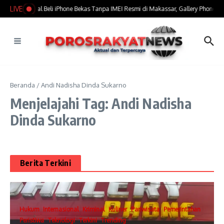
Lewati ke konten
LIVE
​Marak Jual Beli iPhone Bekas Tanpa IMEI Resmi di Makassar, Gallery Phone Jad
Beranda
/
Andi Nadisha Dinda Sukarno
Menjelajahi Tag: Andi Nadisha
Dinda Sukarno
Berita Terkini
Hukum
Internasional
Kriminal
Kuliner
Pariwisata
Pemerintahan
Peristiwa
Teknologi
Terkini
Trending