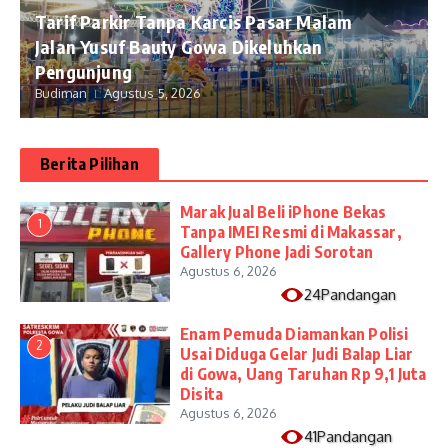
Tarif Parkir Tanpa Karcis Pasar Malam
Jalan Yusuf Bauty Gowa Dikeluhkan
Pengunjung
Budiman
Agustus 5, 2026
Berita Pilihan
​Marak Jual Beli iPhone Bekas
1
Tanpa IMEI Resmi di Makassar,
Gallery Phone Jadi Sorotan
Agustus 6, 2026
24Pandangan
Enam Pemuda Diamankan Polisi
2
Usai Diduga Gelar Judi Balap Liar
di Gowa, Uang Taruhan Rp 9,1 Juta
Disita
Agustus 6, 2026
41Pandangan