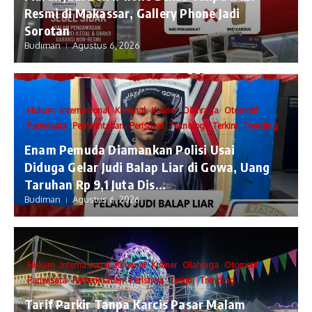
Resmi di Makassar, Gallery Phone Jadi
Sorotan
Budiman
Agustus 6, 2026
Hukum
Internasional
Kriminal
Kuliner
Olahraga
Otomotif
Pariwisata
Pemerintahan
Peristiwa
Teknologi
Terkini
Trending
Enam Pemuda Diamankan Polisi Usai
Diduga Gelar Judi Balap Liar di Gowa, Uang
Taruhan Rp 9,1 Juta Dis...
Budiman
Agustus 6, 2026
Hukum
Internasional
Kriminal
Kuliner
Olahraga
Otomotif
Pariwisata
Pemerintahan
Peristiwa
Terkini
Trending
Tarif Parkir Tanpa Karcis Pasar Malam