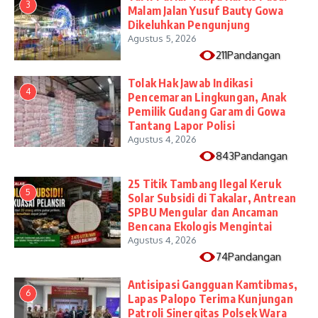
3
Malam Jalan Yusuf Bauty Gowa
Dikeluhkan Pengunjung
Agustus 5, 2026
211Pandangan
Tolak Hak Jawab Indikasi
4
Pencemaran Lingkungan, Anak
Pemilik Gudang Garam di Gowa
Tantang Lapor Polisi
Agustus 4, 2026
843Pandangan
25 Titik Tambang Ilegal Keruk
5
Solar Subsidi di Takalar, Antrean
SPBU Mengular dan Ancaman
Bencana Ekologis Mengintai
Agustus 4, 2026
74Pandangan
Antisipasi Gangguan Kamtibmas,
6
Lapas Palopo Terima Kunjungan
Patroli Sinergitas Polsek Wara