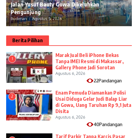
Jalan Yusuf Bauty Gowa Dikeluhkan
Pengunjung
Budiman
Agustus 5, 2026
Berita Pilihan
​Marak Jual Beli iPhone Bekas
1
Tanpa IMEI Resmi di Makassar,
Gallery Phone Jadi Sorotan
Agustus 6, 2026
22Pandangan
Enam Pemuda Diamankan Polisi
2
Usai Diduga Gelar Judi Balap Liar
di Gowa, Uang Taruhan Rp 9,1 Juta
Disita
Agustus 6, 2026
40Pandangan
Tarif Parkir Tanpa Karcis Pasar