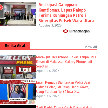
Antisipasi Gangguan
6
Kamtibmas, Lapas Palopo
Terima Kunjungan Patroli
Sinergitas Polsek Wara Utara
Agustus 3, 2026
18Pandangan
Berita Viral
View All
​Marak Jual Beli iPhone Bekas Tanpa IMEI
Resmi di Makassar, Gallery Phone Jadi
Sorotan
Agustus 6, 2026
Enam Pemuda Diamankan Polisi Usai
Diduga Gelar Judi Balap Liar di Gowa,
Uang Taruhan Rp 9,1 Juta Dis...
Agustus 6, 2026
Tarif Parkir Tanpa Karcis Pasar Malam