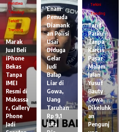
Peristiwa
Terkini
Enam
Teknologi
Trending
Pemuda
Terkini
Diamank
Tarif
Trending
an Polisi
Parkir
​Marak
Usai
Tanpa
Jual Beli
Diduga
Karcis
iPhone
Gelar
Pasar
Bekas
Judi
Malam
Tanpa
Balap
Jalan
IMEI
Liar di
Yusuf
Resmi di
Gowa,
Bauty
Makassa
Uang
Gowa
r, Gallery
Taruhan
Dikeluhk
Phone
Rp 9,1
an
Jadi
Juta
Pengunj