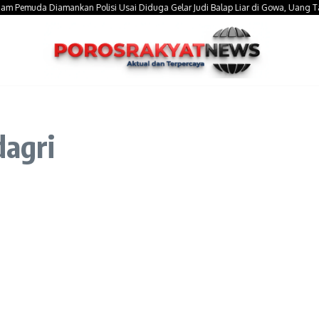
muda Diamankan Polisi Usai Diduga Gelar Judi Balap Liar di Gowa, Uang Taruhan 
dagri