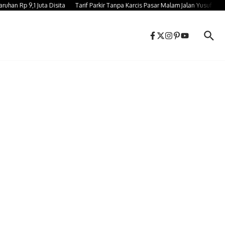
Rp 9,1 Juta Disita
Tarif Parkir Tanpa Karcis Pasar Malam Jalan Yusuf Bauty G