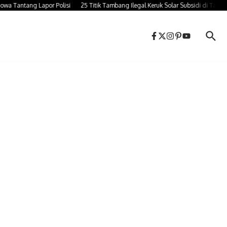
antang Lapor Polisi
25 Titik Tambang Ilegal Keruk Solar Subsidi di Takalar,