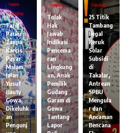
Terkini
Trending
Trending
Trending
Tolak
25 Titik
Tarif
Hak
Tambang
Parkir
Jawab
Ilegal
Tanpa
Indikasi
Keruk
Karcis
Pencema
Solar
Pasar
ran
Subsidi
Malam
Lingkung
di
Jalan
an, Anak
Takalar,
Yusuf
Pemilik
Antrean
Bauty
Gudang
SPBU
Gowa
Garam di
Mengula
Dikeluhk
Gowa
r dan
an
Tantang
Ancaman
Pengunj
Lapor
Bencana