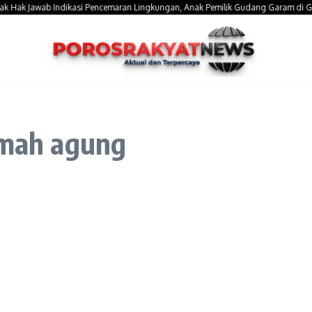
k Jawab Indikasi Pencemaran Lingkungan, Anak Pemilik Gudang Garam di Gowa T
amah agung