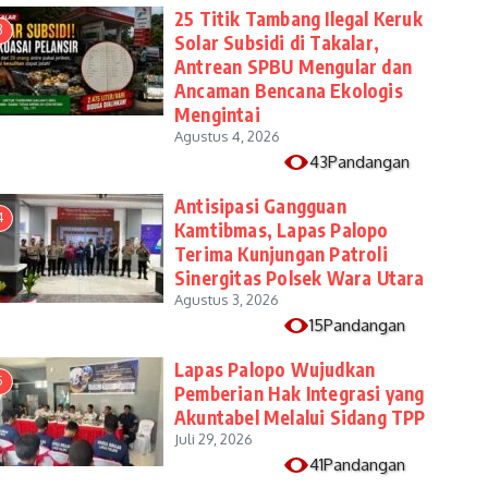
25 Titik Tambang Ilegal Keruk
3
Solar Subsidi di Takalar,
Antrean SPBU Mengular dan
Ancaman Bencana Ekologis
Mengintai
Agustus 4, 2026
43Pandangan
Antisipasi Gangguan
4
Kamtibmas, Lapas Palopo
Terima Kunjungan Patroli
Sinergitas Polsek Wara Utara
Agustus 3, 2026
15Pandangan
Lapas Palopo Wujudkan
5
Pemberian Hak Integrasi yang
Akuntabel Melalui Sidang TPP
Juli 29, 2026
41Pandangan