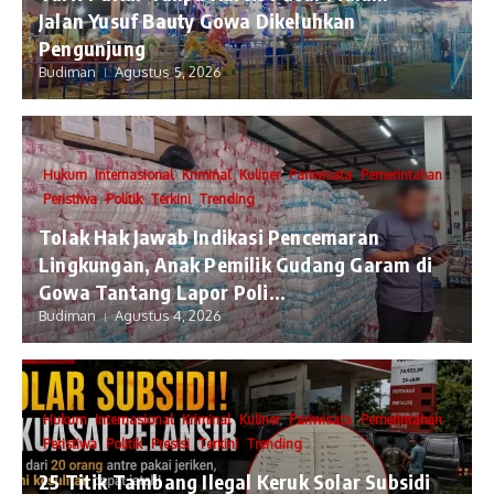
Jalan Yusuf Bauty Gowa Dikeluhkan
Pengunjung
Budiman
Agustus 5, 2026
Hukum
Internasional
Kriminal
Kuliner
Pariwisata
Pemerintahan
Peristiwa
Politik
Terkini
Trending
Tolak Hak Jawab Indikasi Pencemaran
Lingkungan, Anak Pemilik Gudang Garam di
Gowa Tantang Lapor Poli...
Budiman
Agustus 4, 2026
Hukum
Internasional
Kriminal
Kuliner
Pariwisata
Pemerintahan
Peristiwa
Politik
Presisi
Terkini
Trending
25 Titik Tambang Ilegal Keruk Solar Subsidi