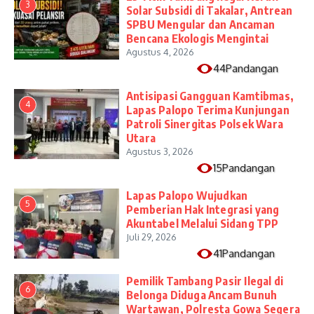
3
Solar Subsidi di Takalar, Antrean
SPBU Mengular dan Ancaman
Bencana Ekologis Mengintai
Agustus 4, 2026
44Pandangan
Antisipasi Gangguan Kamtibmas,
4
Lapas Palopo Terima Kunjungan
Patroli Sinergitas Polsek Wara
Utara
Agustus 3, 2026
15Pandangan
Lapas Palopo Wujudkan
5
Pemberian Hak Integrasi yang
Akuntabel Melalui Sidang TPP
Juli 29, 2026
41Pandangan
Pemilik Tambang Pasir Ilegal di
6
Belonga Diduga Ancam Bunuh
Wartawan, Polresta Gowa Segera