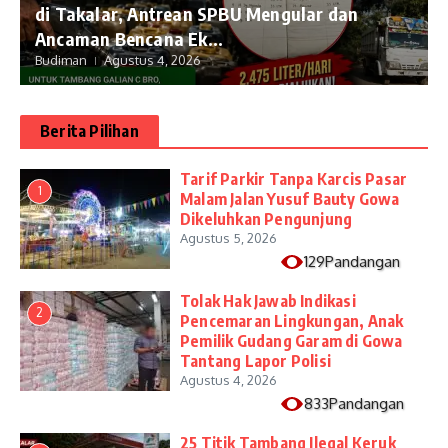
di Takalar, Antrean SPBU Mengular dan
Ancaman Bencana Ek...
Budiman
Agustus 4, 2026
Berita Pilihan
Tarif Parkir Tanpa Karcis Pasar
1
Malam Jalan Yusuf Bauty Gowa
Dikeluhkan Pengunjung
Agustus 5, 2026
129Pandangan
Tolak Hak Jawab Indikasi
2
Pencemaran Lingkungan, Anak
Pemilik Gudang Garam di Gowa
Tantang Lapor Polisi
Agustus 4, 2026
833Pandangan
25 Titik Tambang Ilegal Keruk