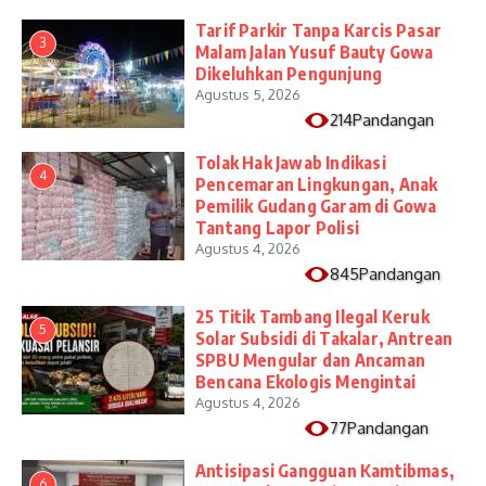
Tarif Parkir Tanpa Karcis Pasar
3
Malam Jalan Yusuf Bauty Gowa
Dikeluhkan Pengunjung
Agustus 5, 2026
214Pandangan
Tolak Hak Jawab Indikasi
4
Pencemaran Lingkungan, Anak
Pemilik Gudang Garam di Gowa
Tantang Lapor Polisi
Agustus 4, 2026
845Pandangan
25 Titik Tambang Ilegal Keruk
5
Solar Subsidi di Takalar, Antrean
SPBU Mengular dan Ancaman
Bencana Ekologis Mengintai
Agustus 4, 2026
77Pandangan
Antisipasi Gangguan Kamtibmas,
6