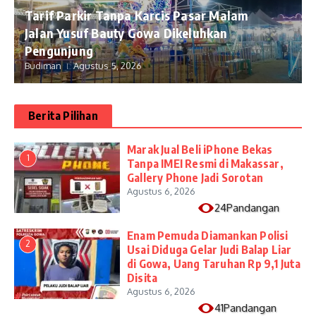
Tarif Parkir Tanpa Karcis Pasar Malam
Jalan Yusuf Bauty Gowa Dikeluhkan
Pengunjung
Budiman
Agustus 5, 2026
Berita Pilihan
​Marak Jual Beli iPhone Bekas
1
Tanpa IMEI Resmi di Makassar,
Gallery Phone Jadi Sorotan
Agustus 6, 2026
24Pandangan
Enam Pemuda Diamankan Polisi
2
Usai Diduga Gelar Judi Balap Liar
di Gowa, Uang Taruhan Rp 9,1 Juta
Disita
Agustus 6, 2026
41Pandangan