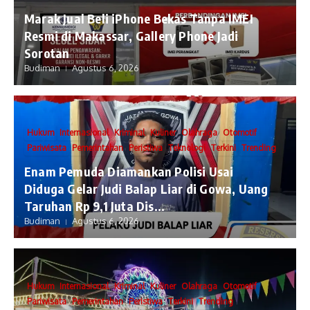
​Marak Jual Beli iPhone Bekas Tanpa IMEI
Resmi di Makassar, Gallery Phone Jadi
Sorotan
Budiman
Agustus 6, 2026
Hukum
Internasional
Kriminal
Kuliner
Olahraga
Otomotif
Pariwisata
Pemerintahan
Peristiwa
Teknologi
Terkini
Trending
Enam Pemuda Diamankan Polisi Usai
Diduga Gelar Judi Balap Liar di Gowa, Uang
Taruhan Rp 9,1 Juta Dis...
Budiman
Agustus 6, 2026
Hukum
Internasional
Kriminal
Kuliner
Olahraga
Otomotif
Pariwisata
Pemerintahan
Peristiwa
Terkini
Trending