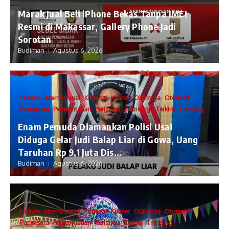
​Marak Jual Beli iPhone Bekas Tanpa IMEI
Resmi di Makassar, Gallery Phone Jadi
Sorotan
Budiman
Agustus 6, 2026
Hukum
Internasional
Kriminal
Kuliner
Olahraga
Otomotif
Pariwisata
Pemerintahan
Peristiwa
Teknologi
Terkini
Trending
Enam Pemuda Diamankan Polisi Usai
Diduga Gelar Judi Balap Liar di Gowa, Uang
Taruhan Rp 9,1 Juta Dis...
Budiman
Agustus 6, 2026
Hukum
Internasional
Kriminal
Kuliner
Olahraga
Otomotif
Pariwisata
Pemerintahan
Peristiwa
Terkini
Trending