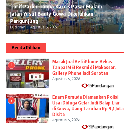
Tarif Parkir Tanpa Karcis Pasar Malam
Jalan Yusuf Bauty Gowa Dikeluhkan
Pengunjung
Budiman
Agustus 5, 2026
Berita Pilihan
​Marak Jual Beli iPhone Bekas
1
Tanpa IMEI Resmi di Makassar,
Gallery Phone Jadi Sorotan
Agustus 6, 2026
15Pandangan
Enam Pemuda Diamankan Polisi
2
Usai Diduga Gelar Judi Balap Liar
di Gowa, Uang Taruhan Rp 9,1 Juta
Disita
Agustus 6, 2026
31Pandangan