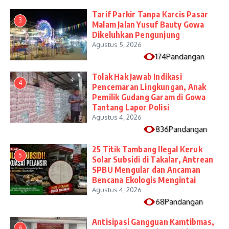
Tarif Parkir Tanpa Karcis Pasar
3
Malam Jalan Yusuf Bauty Gowa
Dikeluhkan Pengunjung
Agustus 5, 2026
174Pandangan
Tolak Hak Jawab Indikasi
4
Pencemaran Lingkungan, Anak
Pemilik Gudang Garam di Gowa
Tantang Lapor Polisi
Agustus 4, 2026
836Pandangan
25 Titik Tambang Ilegal Keruk
5
Solar Subsidi di Takalar, Antrean
SPBU Mengular dan Ancaman
Bencana Ekologis Mengintai
Agustus 4, 2026
68Pandangan
Antisipasi Gangguan Kamtibmas,
6