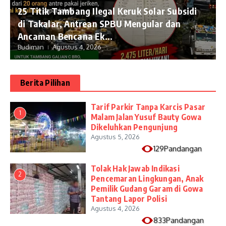
25 Titik Tambang Ilegal Keruk Solar Subsidi
di Takalar, Antrean SPBU Mengular dan
Ancaman Bencana Ek...
Budiman
Agustus 4, 2026
Berita Pilihan
Tarif Parkir Tanpa Karcis Pasar
1
Malam Jalan Yusuf Bauty Gowa
Dikeluhkan Pengunjung
Agustus 5, 2026
129Pandangan
Tolak Hak Jawab Indikasi
2
Pencemaran Lingkungan, Anak
Pemilik Gudang Garam di Gowa
Tantang Lapor Polisi
Agustus 4, 2026
833Pandangan