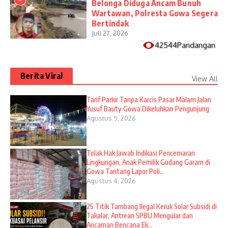
Belonga Diduga Ancam Bunuh
Wartawan, Polresta Gowa Segera
Bertindak
Juli 27, 2026
42544Pandangan
Berita Viral
View All
Tarif Parkir Tanpa Karcis Pasar Malam Jalan
Yusuf Bauty Gowa Dikeluhkan Pengunjung
Agustus 5, 2026
Tolak Hak Jawab Indikasi Pencemaran
Lingkungan, Anak Pemilik Gudang Garam di
Gowa Tantang Lapor Poli...
Agustus 4, 2026
25 Titik Tambang Ilegal Keruk Solar Subsidi di
Takalar, Antrean SPBU Mengular dan
Ancaman Bencana Ek...