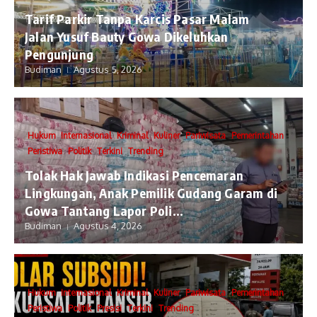
Tarif Parkir Tanpa Karcis Pasar Malam
Jalan Yusuf Bauty Gowa Dikeluhkan
Pengunjung
Budiman
Agustus 5, 2026
Hukum
Internasional
Kriminal
Kuliner
Pariwisata
Pemerintahan
Peristiwa
Politik
Terkini
Trending
Tolak Hak Jawab Indikasi Pencemaran
Lingkungan, Anak Pemilik Gudang Garam di
Gowa Tantang Lapor Poli...
Budiman
Agustus 4, 2026
Hukum
Internasional
Kriminal
Kuliner
Pariwisata
Pemerintahan
Peristiwa
Politik
Presisi
Terkini
Trending