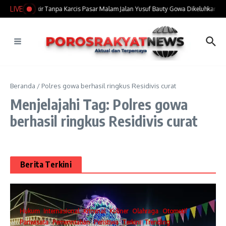
Lewati ke konten
LIVE
Tarif Parkir Tanpa Karcis Pasar Malam Jalan Yusuf Bauty Gowa Dikeluhkan P
Beranda
/
Polres gowa berhasil ringkus Residivis curat
Menjelajahi Tag: Polres gowa
berhasil ringkus Residivis curat
Berita Terkini
Hukum
Internasional
Kriminal
Kuliner
Olahraga
Otomotif
Pariwisata
Pemerintahan
Peristiwa
Terkini
Trending