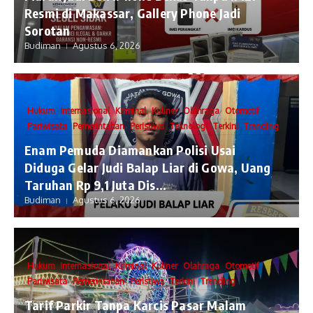
Resmi di Makassar, Gallery Phone Jadi
Sorotan
Budiman
Agustus 6, 2026
Hukum
Internasional
Kriminal
Kuliner
Olahraga
Otomotif
Pariwisata
Pemerintahan
Peristiwa
Teknologi
Terkini
Trending
Enam Pemuda Diamankan Polisi Usai
Diduga Gelar Judi Balap Liar di Gowa, Uang
Taruhan Rp 9,1 Juta Dis...
Budiman
Agustus 6, 2026
Hukum
Internasional
Kriminal
Kuliner
Olahraga
Otomotif
Pariwisata
Pemerintahan
Peristiwa
Terkini
Trending
Tarif Parkir Tanpa Karcis Pasar Malam