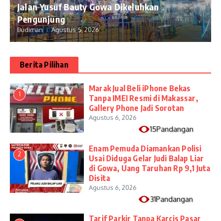
Jalan Yusuf Bauty Gowa Dikeluhkan
Pengunjung
Budiman
Agustus 5, 2026
Berita Pilihan
​Marak Jual Beli iPhone Bekas
1
Tanpa IMEI Resmi di Makassar,
Gallery Phone Jadi Sorotan
Agustus 6, 2026
15Pandangan
Enam Pemuda Diamankan Polisi
2
Usai Diduga Gelar Judi Balap Liar
di Gowa, Uang Taruhan Rp 9,1 Juta
Disita
Agustus 6, 2026
31Pandangan
Tarif Parkir Tanpa Karcis Pasar