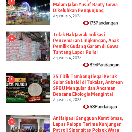
3
Malam Jalan Yusuf Bauty Gowa
Dikeluhkan Pengunjung
Agustus 5, 2026
175Pandangan
Tolak Hak Jawab Indikasi
4
Pencemaran Lingkungan, Anak
Pemilik Gudang Garam di Gowa
Tantang Lapor Polisi
Agustus 4, 2026
836Pandangan
25 Titik Tambang Ilegal Keruk
5
Solar Subsidi di Takalar, Antrean
SPBU Mengular dan Ancaman
Bencana Ekologis Mengintai
Agustus 4, 2026
68Pandangan
Antisipasi Gangguan Kamtibmas,
6
Lapas Palopo Terima Kunjungan
Patroli Sinergitas Polsek Wara