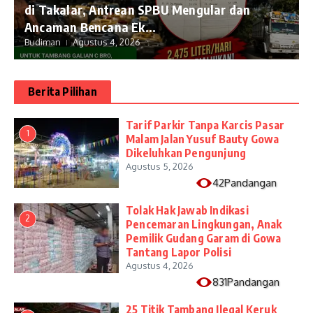
di Takalar, Antrean SPBU Mengular dan
Ancaman Bencana Ek...
Budiman
Agustus 4, 2026
Berita Pilihan
Tarif Parkir Tanpa Karcis Pasar
1
Malam Jalan Yusuf Bauty Gowa
Dikeluhkan Pengunjung
Agustus 5, 2026
42Pandangan
Tolak Hak Jawab Indikasi
2
Pencemaran Lingkungan, Anak
Pemilik Gudang Garam di Gowa
Tantang Lapor Polisi
Agustus 4, 2026
831Pandangan
25 Titik Tambang Ilegal Keruk