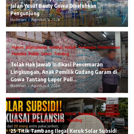
Jalan Yusuf Bauty Gowa Dikeluhkan
Pengunjung
Budiman
Agustus 5, 2026
Hukum
Internasional
Kriminal
Kuliner
Pariwisata
Pemerintahan
Peristiwa
Politik
Terkini
Trending
Tolak Hak Jawab Indikasi Pencemaran
Lingkungan, Anak Pemilik Gudang Garam di
Gowa Tantang Lapor Poli...
Budiman
Agustus 4, 2026
Hukum
Internasional
Kriminal
Kuliner
Pariwisata
Pemerintahan
Peristiwa
Politik
Presisi
Terkini
Trending
25 Titik Tambang Ilegal Keruk Solar Subsidi