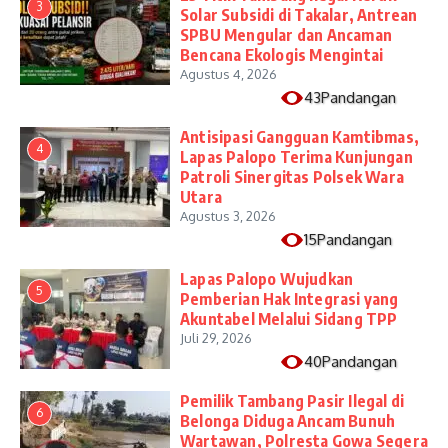
3
Solar Subsidi di Takalar, Antrean
SPBU Mengular dan Ancaman
Bencana Ekologis Mengintai
Agustus 4, 2026
43Pandangan
Antisipasi Gangguan Kamtibmas,
4
Lapas Palopo Terima Kunjungan
Patroli Sinergitas Polsek Wara
Utara
Agustus 3, 2026
15Pandangan
Lapas Palopo Wujudkan
5
Pemberian Hak Integrasi yang
Akuntabel Melalui Sidang TPP
Juli 29, 2026
40Pandangan
Pemilik Tambang Pasir Ilegal di
6
Belonga Diduga Ancam Bunuh
Wartawan, Polresta Gowa Segera