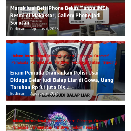
​Marak Jual Beli iPhone Bekas Tanpa IMEI
Resmi di Makassar, Gallery Phone Jadi
Sorotan
Budiman
Agustus 6, 2026
Hukum
Internasional
Kriminal
Kuliner
Olahraga
Otomotif
Pariwisata
Pemerintahan
Peristiwa
Teknologi
Terkini
Trending
Enam Pemuda Diamankan Polisi Usai
Diduga Gelar Judi Balap Liar di Gowa, Uang
Taruhan Rp 9,1 Juta Dis...
Budiman
Agustus 6, 2026
Hukum
Internasional
Kriminal
Kuliner
Olahraga
Otomotif
Pariwisata
Pemerintahan
Peristiwa
Terkini
Trending