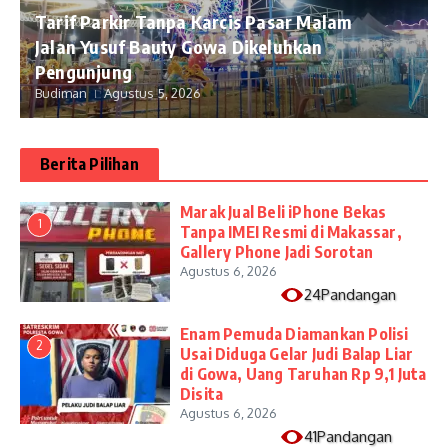
Tarif Parkir Tanpa Karcis Pasar Malam
Jalan Yusuf Bauty Gowa Dikeluhkan
Pengunjung
Budiman
Agustus 5, 2026
Berita Pilihan
​Marak Jual Beli iPhone Bekas
1
Tanpa IMEI Resmi di Makassar,
Gallery Phone Jadi Sorotan
Agustus 6, 2026
24Pandangan
Enam Pemuda Diamankan Polisi
2
Usai Diduga Gelar Judi Balap Liar
di Gowa, Uang Taruhan Rp 9,1 Juta
Disita
Agustus 6, 2026
41Pandangan