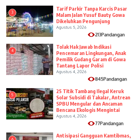
Tarif Parkir Tanpa Karcis Pasar
3
Malam Jalan Yusuf Bauty Gowa
Dikeluhkan Pengunjung
Agustus 5, 2026
213Pandangan
Tolak Hak Jawab Indikasi
4
Pencemaran Lingkungan, Anak
Pemilik Gudang Garam di Gowa
Tantang Lapor Polisi
Agustus 4, 2026
845Pandangan
25 Titik Tambang Ilegal Keruk
5
Solar Subsidi di Takalar, Antrean
SPBU Mengular dan Ancaman
Bencana Ekologis Mengintai
Agustus 4, 2026
77Pandangan
Antisipasi Gangguan Kamtibmas,
6