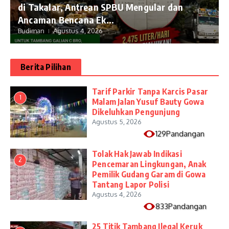
di Takalar, Antrean SPBU Mengular dan
Ancaman Bencana Ek...
Budiman
Agustus 4, 2026
Berita Pilihan
Tarif Parkir Tanpa Karcis Pasar
1
Malam Jalan Yusuf Bauty Gowa
Dikeluhkan Pengunjung
Agustus 5, 2026
129Pandangan
Tolak Hak Jawab Indikasi
2
Pencemaran Lingkungan, Anak
Pemilik Gudang Garam di Gowa
Tantang Lapor Polisi
Agustus 4, 2026
833Pandangan
25 Titik Tambang Ilegal Keruk