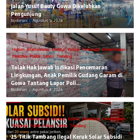
Jalan Yusuf Bauty Gowa Dikeluhkan
Pengunjung
Budiman
Agustus 5, 2026
Hukum
Internasional
Kriminal
Kuliner
Pariwisata
Pemerintahan
Peristiwa
Politik
Terkini
Trending
Tolak Hak Jawab Indikasi Pencemaran
Lingkungan, Anak Pemilik Gudang Garam di
Gowa Tantang Lapor Poli...
Budiman
Agustus 4, 2026
Hukum
Internasional
Kriminal
Kuliner
Pariwisata
Pemerintahan
Peristiwa
Politik
Presisi
Terkini
Trending
25 Titik Tambang Ilegal Keruk Solar Subsidi