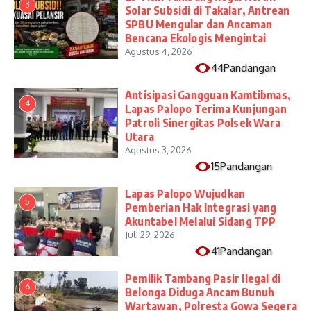
3
Solar Subsidi di Takalar, Antrean
SPBU Mengular dan Ancaman
Bencana Ekologis Mengintai
Agustus 4, 2026
44Pandangan
Antisipasi Gangguan Kamtibmas,
4
Lapas Palopo Terima Kunjungan
Patroli Sinergitas Polsek Wara
Utara
Agustus 3, 2026
15Pandangan
Lapas Palopo Wujudkan
5
Pemberian Hak Integrasi yang
Akuntabel Melalui Sidang TPP
Juli 29, 2026
41Pandangan
Pemilik Tambang Pasir Ilegal di
6
Belonga Diduga Ancam Bunuh
Wartawan, Polresta Gowa Segera