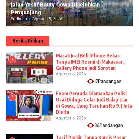
Jalan Yusuf Bauty Gowa Dikeluhkan
Pengunjung
Budiman
Agustus 5, 2026
Berita Pilihan
​Marak Jual Beli iPhone Bekas
1
Tanpa IMEI Resmi di Makassar,
Gallery Phone Jadi Sorotan
Agustus 6, 2026
17Pandangan
Enam Pemuda Diamankan Polisi
2
Usai Diduga Gelar Judi Balap Liar
di Gowa, Uang Taruhan Rp 9,1 Juta
Disita
Agustus 6, 2026
36Pandangan
Tarif Parkir Tanpa Karcis Pasar