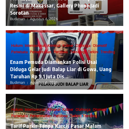
Resmi di Makassar, Gallery Phone Jadi
Sorotan
Budiman
Agustus 6, 2026
Hukum
Internasional
Kriminal
Kuliner
Olahraga
Otomotif
Pariwisata
Pemerintahan
Peristiwa
Teknologi
Terkini
Trending
Enam Pemuda Diamankan Polisi Usai
Diduga Gelar Judi Balap Liar di Gowa, Uang
Taruhan Rp 9,1 Juta Dis...
Budiman
Agustus 6, 2026
Hukum
Internasional
Kriminal
Kuliner
Olahraga
Otomotif
Pariwisata
Pemerintahan
Peristiwa
Terkini
Trending
Tarif Parkir Tanpa Karcis Pasar Malam