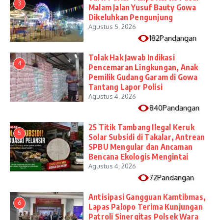
3
Malam Jalan Yusuf Bauty Gowa
Dikeluhkan Pengunjung
Agustus 5, 2026
182Pandangan
Tolak Hak Jawab Indikasi
4
Pencemaran Lingkungan, Anak
Pemilik Gudang Garam di Gowa
Tantang Lapor Polisi
Agustus 4, 2026
840Pandangan
25 Titik Tambang Ilegal Keruk
5
Solar Subsidi di Takalar, Antrean
SPBU Mengular dan Ancaman
Bencana Ekologis Mengintai
Agustus 4, 2026
72Pandangan
Antisipasi Gangguan Kamtibmas,
6
Lapas Palopo Terima Kunjungan
Patroli Sinergitas Polsek Wara