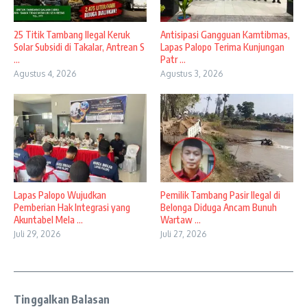
25 Titik Tambang Ilegal Keruk
Antisipasi Gangguan Kamtibmas,
Solar Subsidi di Takalar, Antrean S
Lapas Palopo Terima Kunjungan
...
Patr ...
Agustus 4, 2026
Agustus 3, 2026
Lapas Palopo Wujudkan
Pemilik Tambang Pasir Ilegal di
Pemberian Hak Integrasi yang
Belonga Diduga Ancam Bunuh
Akuntabel Mela ...
Wartaw ...
Juli 29, 2026
Juli 27, 2026
Tinggalkan Balasan