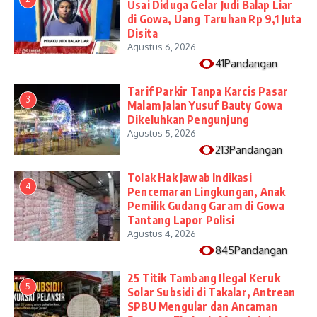
Usai Diduga Gelar Judi Balap Liar
di Gowa, Uang Taruhan Rp 9,1 Juta
Disita
Agustus 6, 2026
41Pandangan
Tarif Parkir Tanpa Karcis Pasar
3
Malam Jalan Yusuf Bauty Gowa
Dikeluhkan Pengunjung
Agustus 5, 2026
213Pandangan
Tolak Hak Jawab Indikasi
4
Pencemaran Lingkungan, Anak
Pemilik Gudang Garam di Gowa
Tantang Lapor Polisi
Agustus 4, 2026
845Pandangan
25 Titik Tambang Ilegal Keruk
5
Solar Subsidi di Takalar, Antrean
SPBU Mengular dan Ancaman