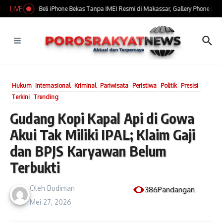
Lewati ke konten
LIVE
​Marak Jual Beli iPhone Bekas Tanpa IMEI Resmi di Makassar, Gallery Phone Jadi S
Hukum
Internasional
Kriminal
Pariwisata
Peristiwa
Politik
Presisi
Terkini
Trending
Gudang Kopi Kapal Api di Gowa
Akui Tak Miliki IPAL; Klaim Gaji
dan BPJS Karyawan Belum
Terbukti
Oleh
Budiman
386Pandangan
Mei 27, 2026