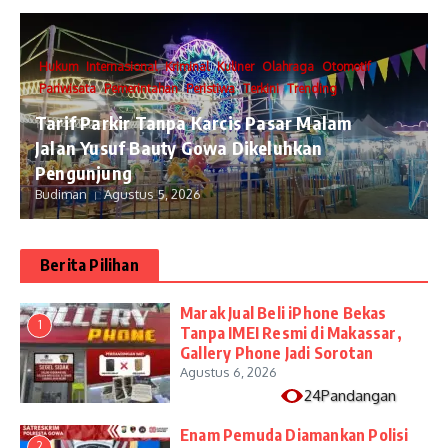
Hukum
Internasional
Kriminal
Kuliner
Olahraga
Otomotif
Pariwisata
Pemerintahan
Peristiwa
Terkini
Trending
Tarif Parkir Tanpa Karcis Pasar Malam
Jalan Yusuf Bauty Gowa Dikeluhkan
Pengunjung
Budiman
Agustus 5, 2026
Berita Pilihan
​Marak Jual Beli iPhone Bekas
1
Tanpa IMEI Resmi di Makassar,
Gallery Phone Jadi Sorotan
Agustus 6, 2026
24Pandangan
Enam Pemuda Diamankan Polisi
2