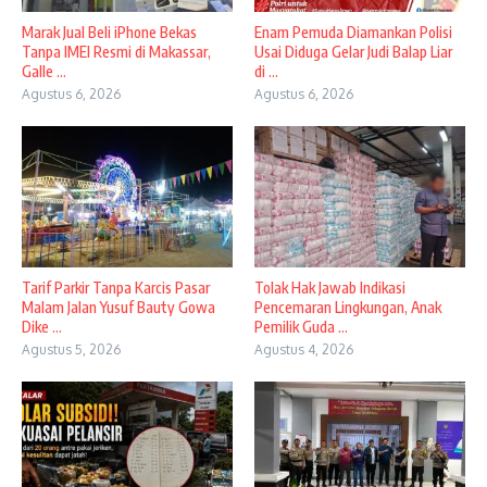
​Marak Jual Beli iPhone Bekas
Enam Pemuda Diamankan Polisi
Tanpa IMEI Resmi di Makassar,
Usai Diduga Gelar Judi Balap Liar
Galle ...
di ...
Agustus 6, 2026
Agustus 6, 2026
Tarif Parkir Tanpa Karcis Pasar
Tolak Hak Jawab Indikasi
Malam Jalan Yusuf Bauty Gowa
Pencemaran Lingkungan, Anak
Dike ...
Pemilik Guda ...
Agustus 5, 2026
Agustus 4, 2026