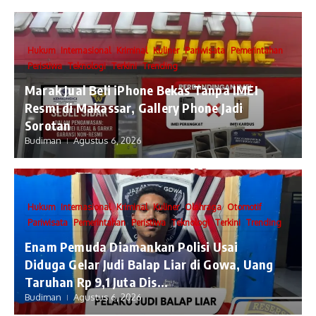
Hukum
Internasional
Kriminal
Kuliner
Pariwisata
Pemerintahan
Peristiwa
Teknologi
Terkini
Trending
​Marak Jual Beli iPhone Bekas Tanpa IMEI
Resmi di Makassar, Gallery Phone Jadi
Sorotan
Budiman
Agustus 6, 2026
Hukum
Internasional
Kriminal
Kuliner
Olahraga
Otomotif
Pariwisata
Pemerintahan
Peristiwa
Teknologi
Terkini
Trending
Enam Pemuda Diamankan Polisi Usai
Diduga Gelar Judi Balap Liar di Gowa, Uang
Taruhan Rp 9,1 Juta Dis...
Budiman
Agustus 6, 2026