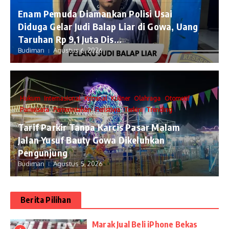
Enam Pemuda Diamankan Polisi Usai
Diduga Gelar Judi Balap Liar di Gowa, Uang
Taruhan Rp 9,1 Juta Dis...
Budiman
Agustus 6, 2026
Hukum
Internasional
Kriminal
Kuliner
Olahraga
Otomotif
Pariwisata
Pemerintahan
Peristiwa
Terkini
Trending
Tarif Parkir Tanpa Karcis Pasar Malam
Jalan Yusuf Bauty Gowa Dikeluhkan
Pengunjung
Budiman
Agustus 5, 2026
Berita Pilihan
​Marak Jual Beli iPhone Bekas