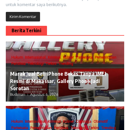
untuk komentar saya berikutnya.
Berita Terkini
Hukum
Internasional
Kriminal
Kuliner
Pariwisata
Pemerintahan
Peristiwa
Teknologi
Terkini
Trending
​Marak Jual Beli iPhone Bekas Tanpa IMEI
Resmi di Makassar, Gallery Phone Jadi
Sorotan
Budiman
Agustus 6, 2026
Hukum
Internasional
Kriminal
Kuliner
Olahraga
Otomotif
Pariwisata
Pemerintahan
Peristiwa
Teknologi
Terkini
Trending