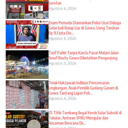
Sorotan
Agustus 6, 2026
Enam Pemuda Diamankan Polisi Usai Diduga
Gelar Judi Balap Liar di Gowa, Uang Taruhan
Rp 9,1 Juta Dis...
Agustus 6, 2026
Tarif Parkir Tanpa Karcis Pasar Malam Jalan
Yusuf Bauty Gowa Dikeluhkan Pengunjung
Agustus 5, 2026
Tolak Hak Jawab Indikasi Pencemaran
Lingkungan, Anak Pemilik Gudang Garam di
Gowa Tantang Lapor Poli...
Agustus 4, 2026
25 Titik Tambang Ilegal Keruk Solar Subsidi di
Takalar, Antrean SPBU Mengular dan
Ancaman Bencana Ek...