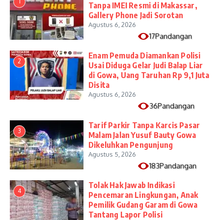
1
Tanpa IMEI Resmi di Makassar,
Gallery Phone Jadi Sorotan
Agustus 6, 2026
17Pandangan
Enam Pemuda Diamankan Polisi
2
Usai Diduga Gelar Judi Balap Liar
di Gowa, Uang Taruhan Rp 9,1 Juta
Disita
Agustus 6, 2026
36Pandangan
Tarif Parkir Tanpa Karcis Pasar
3
Malam Jalan Yusuf Bauty Gowa
Dikeluhkan Pengunjung
Agustus 5, 2026
183Pandangan
Tolak Hak Jawab Indikasi
4
Pencemaran Lingkungan, Anak
Pemilik Gudang Garam di Gowa
Tantang Lapor Polisi