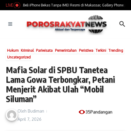
Lewati ke konten
LIVE
​Marak Jual Beli iPhone Bekas Tanpa IMEI Resmi di Makassar, Gallery Phone Jadi S
Hukum
Kriminal
Pariwisata
Pemerintahan
Peristiwa
Terkini
Trending
Uncategorized
Mafia Solar di SPBU Tanetea
Lama Gowa Terbongkar, Petani
Menjerit Akibat Ulah “Mobil
Siluman”
Oleh
Budiman
35Pandangan
April 7, 2026