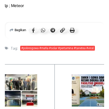
​lp ; Meteor
Bagikan
Tag:
#polresgowa #mafia #solar #pertamina #tanetea #viral