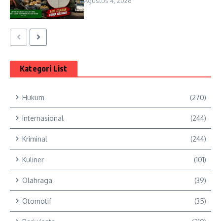
Agustus 4, 2026
Kategori List
Hukum
(270)
Internasional
(244)
Kriminal
(244)
Kuliner
(101)
Olahraga
(39)
Otomotif
(35)