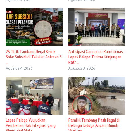
25 Titik Tambang Ilegal Keruk
Antisipasi Gangguan Kamtibmas,
Solar Subsidi di Takalar, Antrean S
Lapas Palopo Terima Kunjungan
...
Patr ...
Agustus 4, 2026
Agustus 3, 2026
Lapas Palopo Wujudkan
Pemilik Tambang Pasir Ilegal di
Pemberian Hak Integrasi yang
Belonga Diduga Ancam Bunuh
Akuntabel Mela ...
Wartaw ...