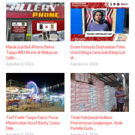
​Marak Jual Beli iPhone Bekas
Enam Pemuda Diamankan Polisi
Tanpa IMEI Resmi di Makassar,
Usai Diduga Gelar Judi Balap Liar
Galle ...
di ...
Agustus 6, 2026
Agustus 6, 2026
Tarif Parkir Tanpa Karcis Pasar
Tolak Hak Jawab Indikasi
Malam Jalan Yusuf Bauty Gowa
Pencemaran Lingkungan, Anak
Dike ...
Pemilik Guda ...
Agustus 5, 2026
Agustus 4, 2026