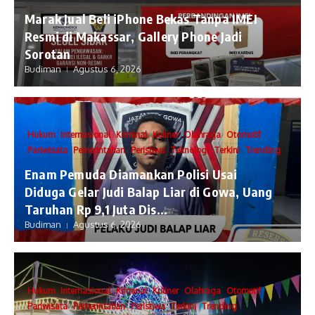
​Marak Jual Beli iPhone Bekas Tanpa IMEI
Resmi di Makassar, Gallery Phone Jadi
Sorotan
Budiman
Agustus 6, 2026
Hukum
Internasional
Kriminal
Kuliner
Olahraga
Otomotif
Pariwisata
Pemerintahan
Peristiwa
Teknologi
Terkini
Trending
Enam Pemuda Diamankan Polisi Usai
Diduga Gelar Judi Balap Liar di Gowa, Uang
Taruhan Rp 9,1 Juta Dis...
Budiman
Agustus 6, 2026
Hukum
Internasional
Kriminal
Kuliner
Olahraga
Otomotif
Pariwisata
Pemerintahan
Peristiwa
Terkini
Trending