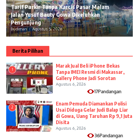
Tarif Parkir Tanpa Karcis Pasar Malam
Jalan Yusuf Bauty Gowa Dikeluhkan
Pengunjung
Budiman
Agustus 5, 2026
Berita Pilihan
​Marak Jual Beli iPhone Bekas
1
Tanpa IMEI Resmi di Makassar,
Gallery Phone Jadi Sorotan
Agustus 6, 2026
17Pandangan
Enam Pemuda Diamankan Polisi
2
Usai Diduga Gelar Judi Balap Liar
di Gowa, Uang Taruhan Rp 9,1 Juta
Disita
Agustus 6, 2026
36Pandangan