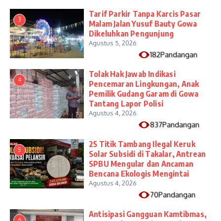
Tarif Parkir Tanpa Karcis Pasar
3
Malam Jalan Yusuf Bauty Gowa
Dikeluhkan Pengunjung
Agustus 5, 2026
182Pandangan
Tolak Hak Jawab Indikasi
4
Pencemaran Lingkungan, Anak
Pemilik Gudang Garam di Gowa
Tantang Lapor Polisi
Agustus 4, 2026
837Pandangan
25 Titik Tambang Ilegal Keruk
5
Solar Subsidi di Takalar, Antrean
SPBU Mengular dan Ancaman
Bencana Ekologis Mengintai
Agustus 4, 2026
70Pandangan
Antisipasi Gangguan Kamtibmas,
6