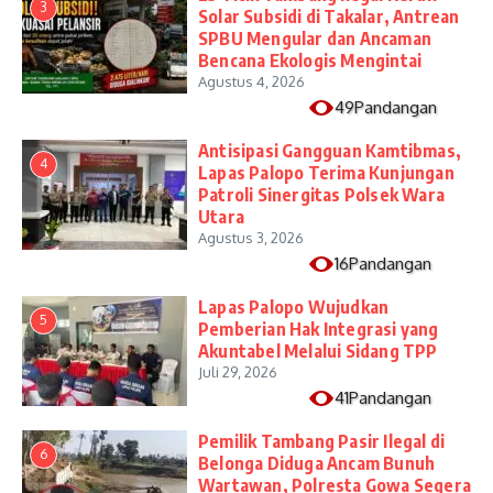
3
Solar Subsidi di Takalar, Antrean
SPBU Mengular dan Ancaman
Bencana Ekologis Mengintai
Agustus 4, 2026
49Pandangan
Antisipasi Gangguan Kamtibmas,
4
Lapas Palopo Terima Kunjungan
Patroli Sinergitas Polsek Wara
Utara
Agustus 3, 2026
16Pandangan
Lapas Palopo Wujudkan
5
Pemberian Hak Integrasi yang
Akuntabel Melalui Sidang TPP
Juli 29, 2026
41Pandangan
Pemilik Tambang Pasir Ilegal di
6
Belonga Diduga Ancam Bunuh
Wartawan, Polresta Gowa Segera