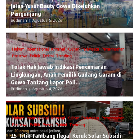
Jalan Yusuf Bauty Gowa Dikeluhkan
Pengunjung
Budiman
Agustus 5, 2026
Hukum
Internasional
Kriminal
Kuliner
Pariwisata
Pemerintahan
Peristiwa
Politik
Terkini
Trending
Tolak Hak Jawab Indikasi Pencemaran
Lingkungan, Anak Pemilik Gudang Garam di
Gowa Tantang Lapor Poli...
Budiman
Agustus 4, 2026
Hukum
Internasional
Kriminal
Kuliner
Pariwisata
Pemerintahan
Peristiwa
Politik
Presisi
Terkini
Trending
25 Titik Tambang Ilegal Keruk Solar Subsidi