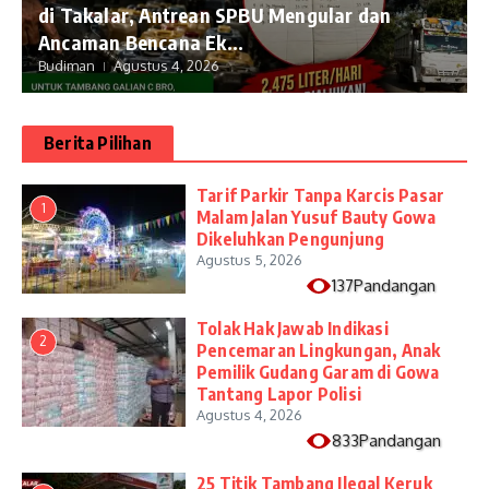
di Takalar, Antrean SPBU Mengular dan
Ancaman Bencana Ek...
Budiman
Agustus 4, 2026
Berita Pilihan
Tarif Parkir Tanpa Karcis Pasar
1
Malam Jalan Yusuf Bauty Gowa
Dikeluhkan Pengunjung
Agustus 5, 2026
137Pandangan
Tolak Hak Jawab Indikasi
2
Pencemaran Lingkungan, Anak
Pemilik Gudang Garam di Gowa
Tantang Lapor Polisi
Agustus 4, 2026
833Pandangan
25 Titik Tambang Ilegal Keruk