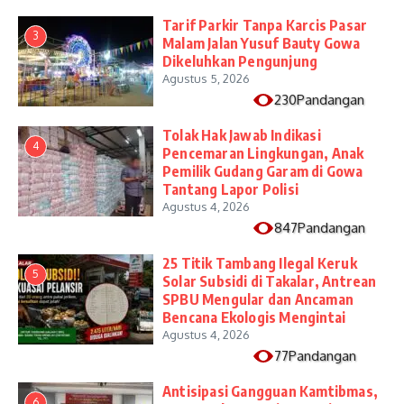
Tarif Parkir Tanpa Karcis Pasar
3
Malam Jalan Yusuf Bauty Gowa
Dikeluhkan Pengunjung
Agustus 5, 2026
230Pandangan
Tolak Hak Jawab Indikasi
4
Pencemaran Lingkungan, Anak
Pemilik Gudang Garam di Gowa
Tantang Lapor Polisi
Agustus 4, 2026
847Pandangan
25 Titik Tambang Ilegal Keruk
5
Solar Subsidi di Takalar, Antrean
SPBU Mengular dan Ancaman
Bencana Ekologis Mengintai
Agustus 4, 2026
77Pandangan
Antisipasi Gangguan Kamtibmas,
6