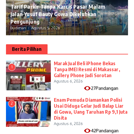
Tarif Parkir Tanpa Karcis Pasar Malam
Jalan Yusuf Bauty Gowa Dikeluhkan
Pengunjung
Budiman
Agustus 5, 2026
Berita Pilihan
​Marak Jual Beli iPhone Bekas
1
Tanpa IMEI Resmi di Makassar,
Gallery Phone Jadi Sorotan
Agustus 6, 2026
27Pandangan
Enam Pemuda Diamankan Polisi
2
Usai Diduga Gelar Judi Balap Liar
di Gowa, Uang Taruhan Rp 9,1 Juta
Disita
Agustus 6, 2026
42Pandangan