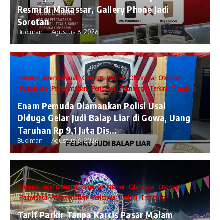
Resmi di Makassar, Gallery Phone Jadi
Sorotan
Budiman
Agustus 6, 2026
Hukum
Internasional
Kriminal
Kuliner
Olahraga
Otomotif
Pariwisata
Pemerintahan
Peristiwa
Teknologi
Terkini
Trending
Enam Pemuda Diamankan Polisi Usai
Diduga Gelar Judi Balap Liar di Gowa, Uang
Taruhan Rp 9,1 Juta Dis...
Budiman
Agustus 6, 2026
Hukum
Internasional
Kriminal
Kuliner
Olahraga
Otomotif
Pariwisata
Pemerintahan
Peristiwa
Terkini
Trending
Tarif Parkir Tanpa Karcis Pasar Malam