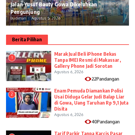
Jalan Yusuf Bauty Gowa Dikeluhkan
Pengunjung
Budiman
Agustus 5, 2026
Berita Pilihan
​Marak Jual Beli iPhone Bekas
1
Tanpa IMEI Resmi di Makassar,
Gallery Phone Jadi Sorotan
Agustus 6, 2026
22Pandangan
Enam Pemuda Diamankan Polisi
2
Usai Diduga Gelar Judi Balap Liar
di Gowa, Uang Taruhan Rp 9,1 Juta
Disita
Agustus 6, 2026
40Pandangan
Tarif Parkir Tanpa Karcis Pasar