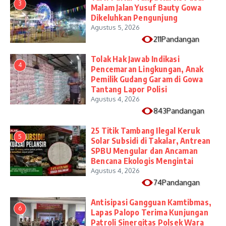
3
Malam Jalan Yusuf Bauty Gowa
Dikeluhkan Pengunjung
Agustus 5, 2026
211Pandangan
Tolak Hak Jawab Indikasi
4
Pencemaran Lingkungan, Anak
Pemilik Gudang Garam di Gowa
Tantang Lapor Polisi
Agustus 4, 2026
843Pandangan
25 Titik Tambang Ilegal Keruk
5
Solar Subsidi di Takalar, Antrean
SPBU Mengular dan Ancaman
Bencana Ekologis Mengintai
Agustus 4, 2026
74Pandangan
Antisipasi Gangguan Kamtibmas,
6
Lapas Palopo Terima Kunjungan
Patroli Sinergitas Polsek Wara