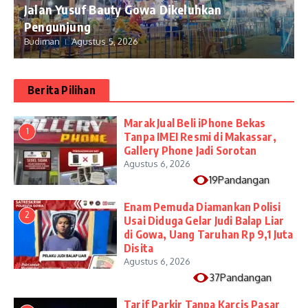
Jalan Yusuf Bauty Gowa Dikeluhkan
Pengunjung
Budiman
Agustus 5, 2026
Berita Pilihan
​Marak Jual Beli iPhone Bekas
1
Tanpa IMEI Resmi di Makassar,
Gallery Phone Jadi Sorotan
Agustus 6, 2026
19Pandangan
Enam Pemuda Diamankan Polisi
2
Usai Diduga Gelar Judi Balap Liar
di Gowa, Uang Taruhan Rp 9,1 Juta
Disita
Agustus 6, 2026
37Pandangan
Tarif Parkir Tanpa Karcis Pasar