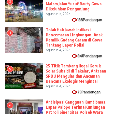
3
Malam Jalan Yusuf Bauty Gowa
Dikeluhkan Pengunjung
Agustus 5, 2026
188Pandangan
Tolak Hak Jawab Indikasi
4
Pencemaran Lingkungan, Anak
Pemilik Gudang Garam di Gowa
Tantang Lapor Polisi
Agustus 4, 2026
841Pandangan
25 Titik Tambang Ilegal Keruk
5
Solar Subsidi di Takalar, Antrean
SPBU Mengular dan Ancaman
Bencana Ekologis Mengintai
Agustus 4, 2026
73Pandangan
Antisipasi Gangguan Kamtibmas,
6
Lapas Palopo Terima Kunjungan
Patroli Sinergitas Polsek Wara