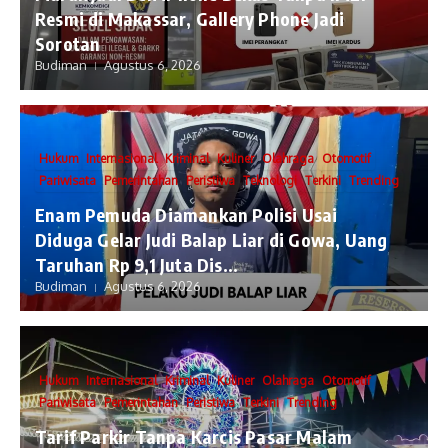
Resmi di Makassar, Gallery Phone Jadi
Sorotan
Budiman
Agustus 6, 2026
Hukum
Internasional
Kriminal
Kuliner
Olahraga
Otomotif
Pariwisata
Pemerintahan
Peristiwa
Teknologi
Terkini
Trending
Enam Pemuda Diamankan Polisi Usai
Diduga Gelar Judi Balap Liar di Gowa, Uang
Taruhan Rp 9,1 Juta Dis...
Budiman
Agustus 6, 2026
Hukum
Internasional
Kriminal
Kuliner
Olahraga
Otomotif
Pariwisata
Pemerintahan
Peristiwa
Terkini
Trending
Tarif Parkir Tanpa Karcis Pasar Malam