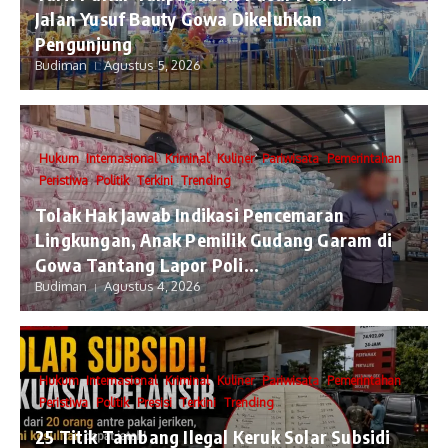
Jalan Yusuf Bauty Gowa Dikeluhkan
Pengunjung
Budiman
Agustus 5, 2026
Hukum
Internasional
Kriminal
Kuliner
Pariwisata
Pemerintahan
Peristiwa
Politik
Terkini
Trending
Tolak Hak Jawab Indikasi Pencemaran
Lingkungan, Anak Pemilik Gudang Garam di
Gowa Tantang Lapor Poli...
Budiman
Agustus 4, 2026
Hukum
Internasional
Kriminal
Kuliner
Pariwisata
Pemerintahan
Peristiwa
Politik
Presisi
Terkini
Trending
25 Titik Tambang Ilegal Keruk Solar Subsidi