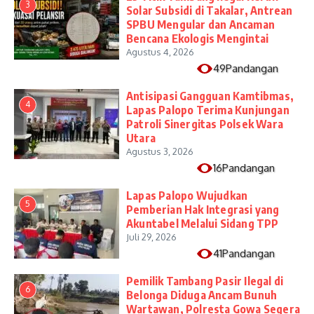
3
Solar Subsidi di Takalar, Antrean
SPBU Mengular dan Ancaman
Bencana Ekologis Mengintai
Agustus 4, 2026
49Pandangan
Antisipasi Gangguan Kamtibmas,
4
Lapas Palopo Terima Kunjungan
Patroli Sinergitas Polsek Wara
Utara
Agustus 3, 2026
16Pandangan
Lapas Palopo Wujudkan
5
Pemberian Hak Integrasi yang
Akuntabel Melalui Sidang TPP
Juli 29, 2026
41Pandangan
Pemilik Tambang Pasir Ilegal di
6
Belonga Diduga Ancam Bunuh
Wartawan, Polresta Gowa Segera