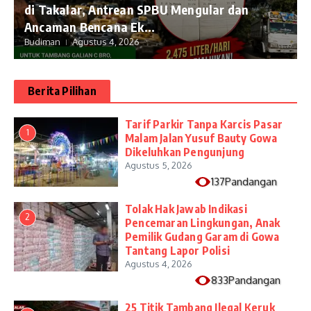
di Takalar, Antrean SPBU Mengular dan
Ancaman Bencana Ek...
Budiman
Agustus 4, 2026
Berita Pilihan
Tarif Parkir Tanpa Karcis Pasar
1
Malam Jalan Yusuf Bauty Gowa
Dikeluhkan Pengunjung
Agustus 5, 2026
137Pandangan
Tolak Hak Jawab Indikasi
2
Pencemaran Lingkungan, Anak
Pemilik Gudang Garam di Gowa
Tantang Lapor Polisi
Agustus 4, 2026
833Pandangan
25 Titik Tambang Ilegal Keruk