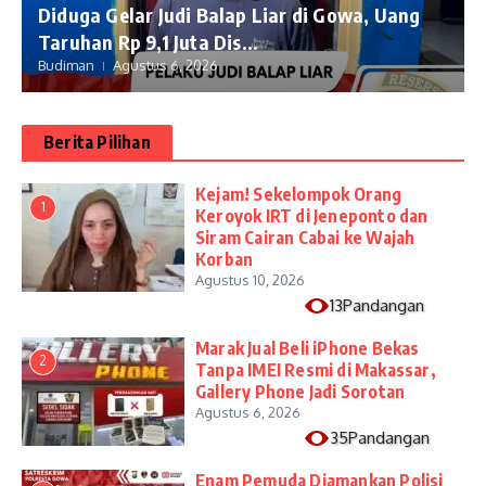
Diduga Gelar Judi Balap Liar di Gowa, Uang
Taruhan Rp 9,1 Juta Dis...
Budiman
Agustus 6, 2026
Berita Pilihan
Kejam! Sekelompok Orang
1
Keroyok IRT di Jeneponto dan
Siram Cairan Cabai ke Wajah
Korban
Agustus 10, 2026
13Pandangan
​Marak Jual Beli iPhone Bekas
2
Tanpa IMEI Resmi di Makassar,
Gallery Phone Jadi Sorotan
Agustus 6, 2026
35Pandangan
Enam Pemuda Diamankan Polisi