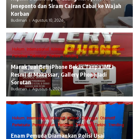
Jeneponto dan Siram Cairan Cabai ke Wajah
Korban
Budiman
Agustus 10, 2026
Hukum
Internasional
Kriminal
Kuliner
Pariwisata
Pemerintahan
Peristiwa
Teknologi
Terkini
Trending
​Marak Jual Beli iPhone Bekas Tanpa IMEI
Resmi di Makassar, Gallery Phone Jadi
Sorotan
Budiman
Agustus 6, 2026
Hukum
Internasional
Kriminal
Kuliner
Olahraga
Otomotif
Pariwisata
Pemerintahan
Peristiwa
Teknologi
Terkini
Trending
Enam Pemuda Diamankan Polisi Usai