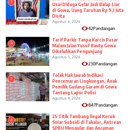
3
Usai Diduga Gelar Judi Balap Liar
di Gowa, Uang Taruhan Rp 9,1 Juta
Disita
Agustus 6, 2026
42Pandangan
Tarif Parkir Tanpa Karcis Pasar
4
Malam Jalan Yusuf Bauty Gowa
Dikeluhkan Pengunjung
Agustus 5, 2026
230Pandangan
Tolak Hak Jawab Indikasi
5
Pencemaran Lingkungan, Anak
Pemilik Gudang Garam di Gowa
Tantang Lapor Polisi
Agustus 4, 2026
847Pandangan
25 Titik Tambang Ilegal Keruk
6
Solar Subsidi di Takalar, Antrean
SPBU Mengular dan Ancaman