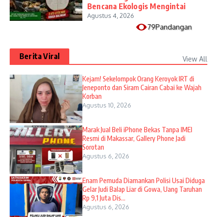
Bencana Ekologis Mengintai
Agustus 4, 2026
79Pandangan
Berita Viral
View All
Kejam! Sekelompok Orang Keroyok IRT di
Jeneponto dan Siram Cairan Cabai ke Wajah
Korban
Agustus 10, 2026
​Marak Jual Beli iPhone Bekas Tanpa IMEI
Resmi di Makassar, Gallery Phone Jadi
Sorotan
Agustus 6, 2026
Enam Pemuda Diamankan Polisi Usai Diduga
Gelar Judi Balap Liar di Gowa, Uang Taruhan
Rp 9,1 Juta Dis...
Agustus 6, 2026