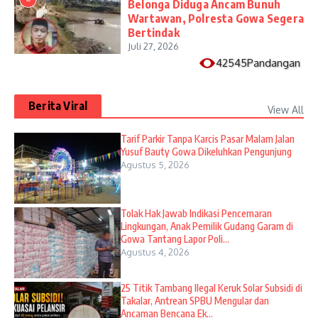
Belonga Diduga Ancam Bunuh
Wartawan, Polresta Gowa Segera
Bertindak
Juli 27, 2026
42545Pandangan
Berita Viral
View All
Tarif Parkir Tanpa Karcis Pasar Malam Jalan
Yusuf Bauty Gowa Dikeluhkan Pengunjung
Agustus 5, 2026
Tolak Hak Jawab Indikasi Pencemaran
Lingkungan, Anak Pemilik Gudang Garam di
Gowa Tantang Lapor Poli...
Agustus 4, 2026
25 Titik Tambang Ilegal Keruk Solar Subsidi di
Takalar, Antrean SPBU Mengular dan
Ancaman Bencana Ek...