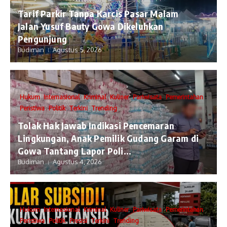
Tarif Parkir Tanpa Karcis Pasar Malam
Jalan Yusuf Bauty Gowa Dikeluhkan
Pengunjung
Budiman
Agustus 5, 2026
Hukum
Internasional
Kriminal
Kuliner
Pariwisata
Pemerintahan
Peristiwa
Politik
Terkini
Trending
Tolak Hak Jawab Indikasi Pencemaran
Lingkungan, Anak Pemilik Gudang Garam di
Gowa Tantang Lapor Poli...
Budiman
Agustus 4, 2026
Hukum
Internasional
Kriminal
Kuliner
Pariwisata
Pemerintahan
Peristiwa
Politik
Presisi
Terkini
Trending