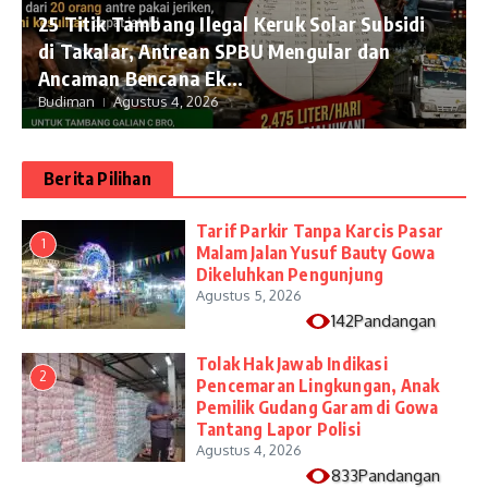
25 Titik Tambang Ilegal Keruk Solar Subsidi
di Takalar, Antrean SPBU Mengular dan
Ancaman Bencana Ek...
Budiman
Agustus 4, 2026
Berita Pilihan
Tarif Parkir Tanpa Karcis Pasar
1
Malam Jalan Yusuf Bauty Gowa
Dikeluhkan Pengunjung
Agustus 5, 2026
142Pandangan
Tolak Hak Jawab Indikasi
2
Pencemaran Lingkungan, Anak
Pemilik Gudang Garam di Gowa
Tantang Lapor Polisi
Agustus 4, 2026
833Pandangan