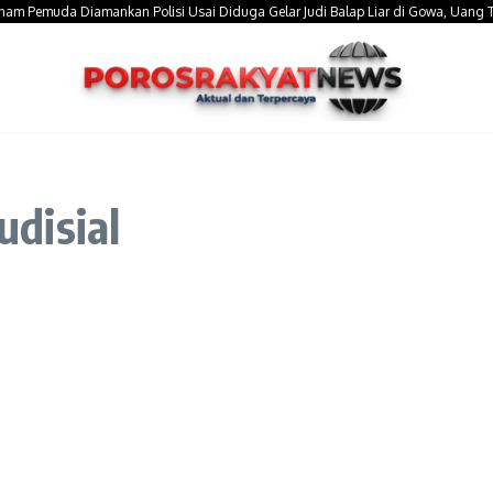
Pemuda Diamankan Polisi Usai Diduga Gelar Judi Balap Liar di Gowa, Uang Taruha
udisial