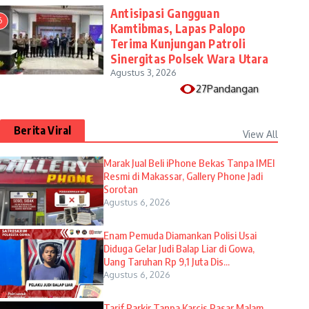
Antisipasi Gangguan
6
Kamtibmas, Lapas Palopo
Terima Kunjungan Patroli
Sinergitas Polsek Wara Utara
Agustus 3, 2026
27Pandangan
Berita Viral
View All
​Marak Jual Beli iPhone Bekas Tanpa IMEI
Resmi di Makassar, Gallery Phone Jadi
Sorotan
Agustus 6, 2026
Enam Pemuda Diamankan Polisi Usai
Diduga Gelar Judi Balap Liar di Gowa,
Uang Taruhan Rp 9,1 Juta Dis...
Agustus 6, 2026
Tarif Parkir Tanpa Karcis Pasar Malam