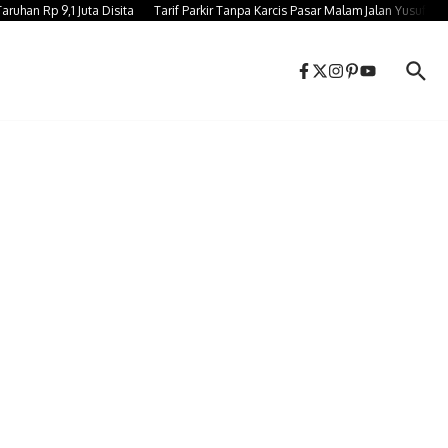
n Rp 9,1 Juta Disita
Tarif Parkir Tanpa Karcis Pasar Malam Jalan Yusuf Baut