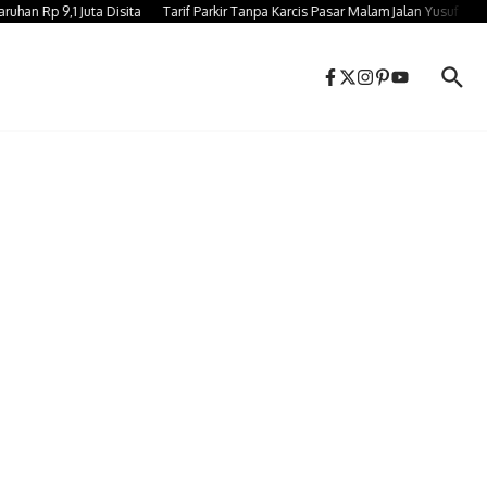
p 9,1 Juta Disita
Tarif Parkir Tanpa Karcis Pasar Malam Jalan Yusuf Bauty G