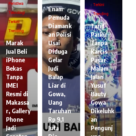
Peristiwa
Terkini
Enam
Teknologi
Trending
Pemuda
Terkini
Diamank
Tarif
Trending
an Polisi
Parkir
​Marak
Usai
Tanpa
Jual Beli
Diduga
Karcis
iPhone
Gelar
Pasar
Bekas
Judi
Malam
Tanpa
Balap
Jalan
IMEI
Liar di
Yusuf
Resmi di
Gowa,
Bauty
Makassa
Uang
Gowa
r, Gallery
Taruhan
Dikeluhk
Phone
Rp 9,1
an
Jadi
Juta
Pengunj