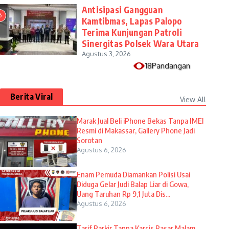
Antisipasi Gangguan
6
Kamtibmas, Lapas Palopo
Terima Kunjungan Patroli
Sinergitas Polsek Wara Utara
Agustus 3, 2026
18Pandangan
Berita Viral
View All
​Marak Jual Beli iPhone Bekas Tanpa IMEI
Resmi di Makassar, Gallery Phone Jadi
Sorotan
Agustus 6, 2026
Enam Pemuda Diamankan Polisi Usai
Diduga Gelar Judi Balap Liar di Gowa,
Uang Taruhan Rp 9,1 Juta Dis...
Agustus 6, 2026
Tarif Parkir Tanpa Karcis Pasar Malam