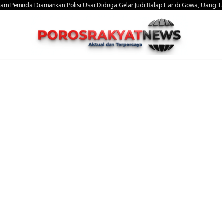
muda Diamankan Polisi Usai Diduga Gelar Judi Balap Liar di Gowa, Uang Taruhan R