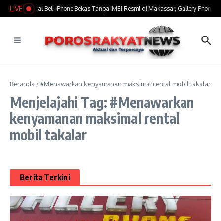
Lewati ke konten
LIVE
​Marak Jual Beli iPhone Bekas Tanpa IMEI Resmi di Makassar, Gallery Phone Ja
Beranda
/
#Menawarkan kenyamanan maksimal rental mobil takalar
Menjelajahi Tag: #Menawarkan
kenyamanan maksimal rental
mobil takalar
Berita Terkini