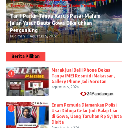
Pariwisata
Pemerintahan
Peristiwa
Terkini
Trending
Tarif Parkir Tanpa Karcis Pasar Malam
Jalan Yusuf Bauty Gowa Dikeluhkan
Pengunjung
Budiman
Agustus 5, 2026
Berita Pilihan
​Marak Jual Beli iPhone Bekas
1
Tanpa IMEI Resmi di Makassar,
Gallery Phone Jadi Sorotan
Agustus 6, 2026
24Pandangan
Enam Pemuda Diamankan Polisi
2
Usai Diduga Gelar Judi Balap Liar
di Gowa, Uang Taruhan Rp 9,1 Juta
Disita
Agustus 6, 2026