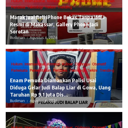
Hukum
Internasional
Kriminal
Kuliner
Pariwisata
Pemerintahan
Peristiwa
Teknologi
Terkini
Trending
​Marak Jual Beli iPhone Bekas Tanpa IMEI
Resmi di Makassar, Gallery Phone Jadi
Sorotan
Budiman
Agustus 6, 2026
Hukum
Internasional
Kriminal
Kuliner
Olahraga
Otomotif
Pariwisata
Pemerintahan
Peristiwa
Teknologi
Terkini
Trending
Enam Pemuda Diamankan Polisi Usai
Diduga Gelar Judi Balap Liar di Gowa, Uang
Taruhan Rp 9,1 Juta Dis...
Budiman
Agustus 6, 2026
Hukum
Internasional
Kriminal
Kuliner
Olahraga
Otomotif