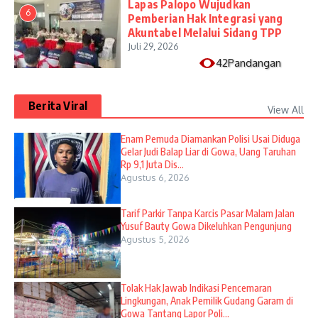
Lapas Palopo Wujudkan
6
Pemberian Hak Integrasi yang
Akuntabel Melalui Sidang TPP
Juli 29, 2026
42Pandangan
Berita Viral
View All
Enam Pemuda Diamankan Polisi Usai Diduga
Gelar Judi Balap Liar di Gowa, Uang Taruhan
Rp 9,1 Juta Dis...
Agustus 6, 2026
Tarif Parkir Tanpa Karcis Pasar Malam Jalan
Yusuf Bauty Gowa Dikeluhkan Pengunjung
Agustus 5, 2026
Tolak Hak Jawab Indikasi Pencemaran
Lingkungan, Anak Pemilik Gudang Garam di
Gowa Tantang Lapor Poli...