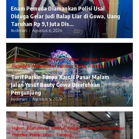
Enam Pemuda Diamankan Polisi Usai
Diduga Gelar Judi Balap Liar di Gowa, Uang
Taruhan Rp 9,1 Juta Dis...
Budiman
Agustus 6, 2026
Hukum
Internasional
Kriminal
Kuliner
Olahraga
Otomotif
Pariwisata
Pemerintahan
Peristiwa
Terkini
Trending
Tarif Parkir Tanpa Karcis Pasar Malam
Jalan Yusuf Bauty Gowa Dikeluhkan
Pengunjung
Budiman
Agustus 5, 2026
Hukum
Internasional
Kriminal
Kuliner
Pariwisata
Pemerintahan
Peristiwa
Politik
Terkini
Trending