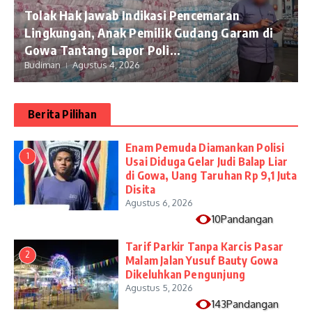
Tolak Hak Jawab Indikasi Pencemaran
Lingkungan, Anak Pemilik Gudang Garam di
Gowa Tantang Lapor Poli...
Budiman
Agustus 4, 2026
Berita Pilihan
Enam Pemuda Diamankan Polisi
1
Usai Diduga Gelar Judi Balap Liar
di Gowa, Uang Taruhan Rp 9,1 Juta
Disita
Agustus 6, 2026
10Pandangan
Tarif Parkir Tanpa Karcis Pasar
2
Malam Jalan Yusuf Bauty Gowa
Dikeluhkan Pengunjung
Agustus 5, 2026
143Pandangan