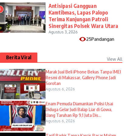
Antisipasi Gangguan
6
Kamtibmas, Lapas Palopo
Terima Kunjungan Patroli
Sinergitas Polsek Wara Utara
Agustus 3, 2026
25Pandangan
Berita Viral
View All
​Marak Jual Beli iPhone Bekas Tanpa IMEI
Resmi di Makassar, Gallery Phone Jadi
Sorotan
Agustus 6, 2026
Enam Pemuda Diamankan Polisi Usai
Diduga Gelar Judi Balap Liar di Gowa,
Uang Taruhan Rp 9,1 Juta Dis...
Agustus 6, 2026
Tarif Parkir Tanpa Karcis Pasar Malam