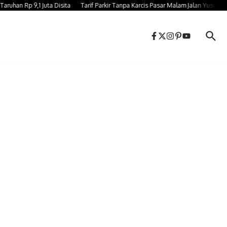
 Rp 9,1 Juta Disita
Tarif Parkir Tanpa Karcis Pasar Malam Jalan Yusuf Bauty