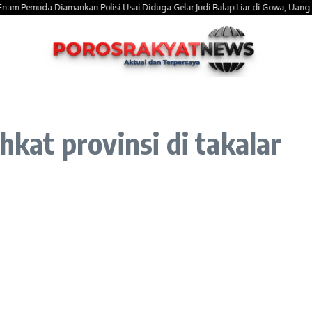
emuda Diamankan Polisi Usai Diduga Gelar Judi Balap Liar di Gowa, Uang Taruhan
kat provinsi di takalar