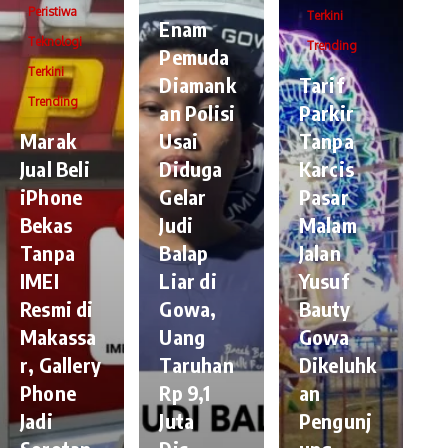
Peristiwa
Terkini
Enam
Teknologi
Trending
Pemuda
Terkini
Diamank
Tarif
Trending
an Polisi
Parkir
​Marak
Usai
Tanpa
Jual Beli
Diduga
Karcis
iPhone
Gelar
Pasar
Bekas
Judi
Malam
Tanpa
Balap
Jalan
IMEI
Liar di
Yusuf
Resmi di
Gowa,
Bauty
Makassa
Uang
Gowa
r, Gallery
Taruhan
Dikeluhk
Phone
Rp 9,1
an
Jadi
Juta
Pengunj