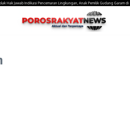
ak Jawab Indikasi Pencemaran Lingkungan, Anak Pemilik Gudang Garam di Gowa 
n