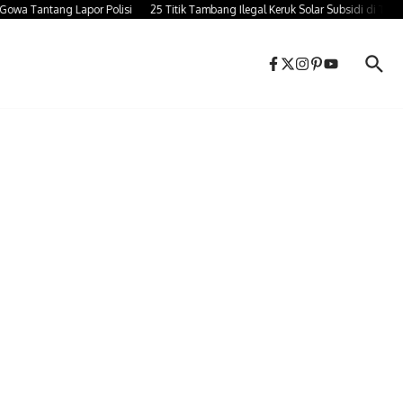
Tantang Lapor Polisi
25 Titik Tambang Ilegal Keruk Solar Subsidi di Takalar