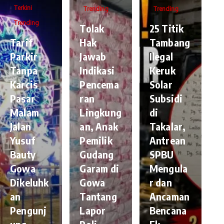
Terkini
Trending
Trending
Trending
Tolak
25 Titik
Tarif
Hak
Tambang
Parkir
Jawab
Ilegal
Tanpa
Indikasi
Keruk
Karcis
Pencema
Solar
Pasar
ran
Subsidi
Malam
Lingkung
di
Jalan
an, Anak
Takalar,
Yusuf
Pemilik
Antrean
Bauty
Gudang
SPBU
Gowa
Garam di
Mengula
Dikeluhk
Gowa
r dan
an
Tantang
Ancaman
Pengunj
Lapor
Bencana