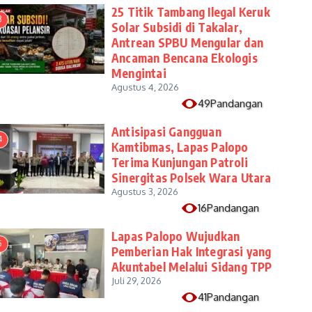
25 Titik Tambang Ilegal Keruk
3
Solar Subsidi di Takalar,
Antrean SPBU Mengular dan
Ancaman Bencana Ekologis
Mengintai
Agustus 4, 2026
49Pandangan
Antisipasi Gangguan
4
Kamtibmas, Lapas Palopo
Terima Kunjungan Patroli
Sinergitas Polsek Wara Utara
Agustus 3, 2026
16Pandangan
Lapas Palopo Wujudkan
5
Pemberian Hak Integrasi yang
Akuntabel Melalui Sidang TPP
Juli 29, 2026
41Pandangan