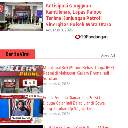
Antisipasi Gangguan
6
Kamtibmas, Lapas Palopo
Terima Kunjungan Patroli
Sinergitas Polsek Wara Utara
Agustus 3, 2026
20Pandangan
Berita Viral
View All
​Marak Jual Beli iPhone Bekas Tanpa IMEI
Resmi di Makassar, Gallery Phone Jadi
Sorotan
Agustus 6, 2026
Enam Pemuda Diamankan Polisi Usai
Diduga Gelar Judi Balap Liar di Gowa,
Uang Taruhan Rp 9,1 Juta Dis...
Agustus 6, 2026
Tarif Parkir Tanpa Karcis Pasar Malam