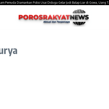
muda Diamankan Polisi Usai Diduga Gelar Judi Balap Liar di Gowa, Uang Taruhan 
urya