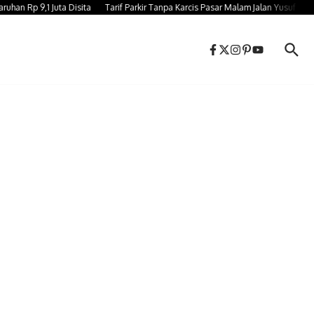
Rp 9,1 Juta Disita
Tarif Parkir Tanpa Karcis Pasar Malam Jalan Yusuf Bauty 