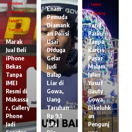
Peristiwa
Terkini
Enam
Teknologi
Trending
Pemuda
Terkini
Diamank
Tarif
Trending
an Polisi
Parkir
​Marak
Usai
Tanpa
Jual Beli
Diduga
Karcis
iPhone
Gelar
Pasar
Bekas
Judi
Malam
Tanpa
Balap
Jalan
IMEI
Liar di
Yusuf
Resmi di
Gowa,
Bauty
Makassa
Uang
Gowa
r, Gallery
Taruhan
Dikeluhk
Phone
Rp 9,1
an
Jadi
Juta
Pengunj