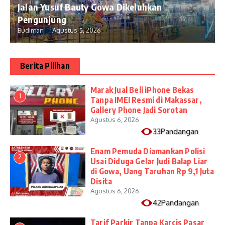
Jalan Yusuf Bauty Gowa Dikeluhkan
Pengunjung
Budiman
Agustus 5, 2026
Berita Pilihan
​Marak Jual Beli iPhone Bekas
1
Tanpa IMEI Resmi di Makassar,
Gallery Phone Jadi Sorotan
Agustus 6, 2026
33Pandangan
Enam Pemuda Diamankan Polisi
2
Usai Diduga Gelar Judi Balap Liar
di Gowa, Uang Taruhan Rp 9,1 Juta
Disita
Agustus 6, 2026
42Pandangan
Tarif Parkir Tanpa Karcis Pasar