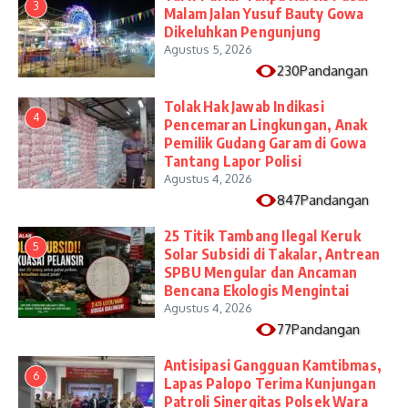
3
Malam Jalan Yusuf Bauty Gowa
Dikeluhkan Pengunjung
Agustus 5, 2026
230Pandangan
Tolak Hak Jawab Indikasi
4
Pencemaran Lingkungan, Anak
Pemilik Gudang Garam di Gowa
Tantang Lapor Polisi
Agustus 4, 2026
847Pandangan
25 Titik Tambang Ilegal Keruk
5
Solar Subsidi di Takalar, Antrean
SPBU Mengular dan Ancaman
Bencana Ekologis Mengintai
Agustus 4, 2026
77Pandangan
Antisipasi Gangguan Kamtibmas,
6
Lapas Palopo Terima Kunjungan
Patroli Sinergitas Polsek Wara