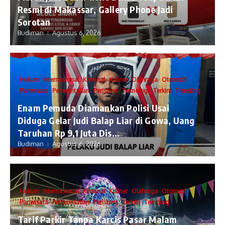
Resmi di Makassar, Gallery Phone Jadi
Sorotan
Budiman
Agustus 6, 2026
Hukum
Internasional
Kriminal
Kuliner
Olahraga
Otomotif
Pariwisata
Pemerintahan
Peristiwa
Teknologi
Terkini
Trending
Enam Pemuda Diamankan Polisi Usai
Diduga Gelar Judi Balap Liar di Gowa, Uang
Taruhan Rp 9,1 Juta Dis...
Budiman
Agustus 6, 2026
Hukum
Internasional
Kriminal
Kuliner
Olahraga
Otomotif
Pariwisata
Pemerintahan
Peristiwa
Terkini
Trending
Tarif Parkir Tanpa Karcis Pasar Malam