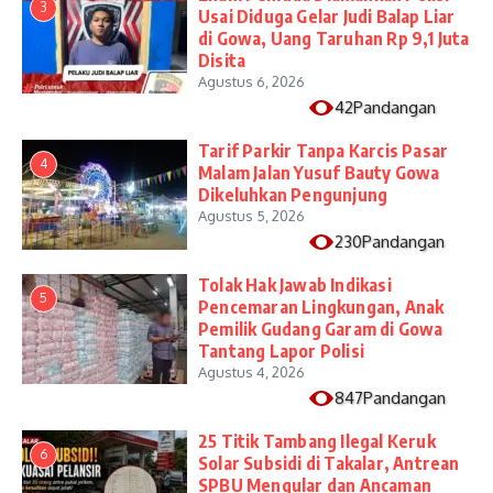
3
Usai Diduga Gelar Judi Balap Liar
di Gowa, Uang Taruhan Rp 9,1 Juta
Disita
Agustus 6, 2026
42Pandangan
Tarif Parkir Tanpa Karcis Pasar
4
Malam Jalan Yusuf Bauty Gowa
Dikeluhkan Pengunjung
Agustus 5, 2026
230Pandangan
Tolak Hak Jawab Indikasi
5
Pencemaran Lingkungan, Anak
Pemilik Gudang Garam di Gowa
Tantang Lapor Polisi
Agustus 4, 2026
847Pandangan
25 Titik Tambang Ilegal Keruk
6
Solar Subsidi di Takalar, Antrean
SPBU Mengular dan Ancaman