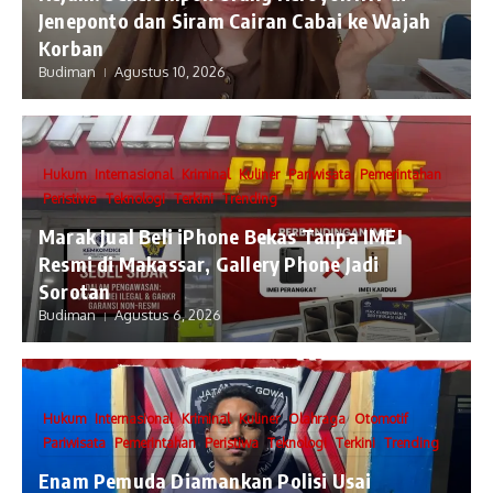
Jeneponto dan Siram Cairan Cabai ke Wajah
Korban
Budiman
Agustus 10, 2026
Hukum
Internasional
Kriminal
Kuliner
Pariwisata
Pemerintahan
Peristiwa
Teknologi
Terkini
Trending
​Marak Jual Beli iPhone Bekas Tanpa IMEI
Resmi di Makassar, Gallery Phone Jadi
Sorotan
Budiman
Agustus 6, 2026
Hukum
Internasional
Kriminal
Kuliner
Olahraga
Otomotif
Pariwisata
Pemerintahan
Peristiwa
Teknologi
Terkini
Trending
Enam Pemuda Diamankan Polisi Usai