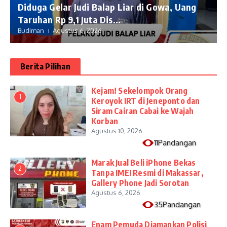
Diduga Gelar Judi Balap Liar di Gowa, Uang
Taruhan Rp 9,1 Juta Dis...
Budiman
Agustus 6, 2026
Berita Pilihan
Kejam! Sekelompok Orang
1
Keroyok IRT di Jeneponto dan
Siram Cairan Cabai ke Wajah
Korban
Agustus 10, 2026
11Pandangan
​Marak Jual Beli iPhone Bekas
2
Tanpa IMEI Resmi di Makassar,
Gallery Phone Jadi Sorotan
Agustus 6, 2026
35Pandangan
Enam Pemuda Diamankan Polisi