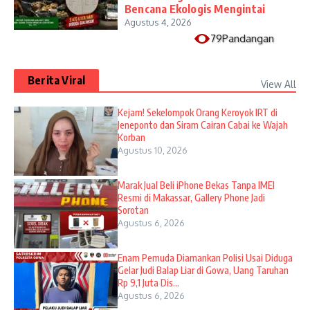
Bencana Ekologis Mengintai
Agustus 4, 2026
79Pandangan
Berita Viral
View All
Kejam! Sekelompok Orang Keroyok IRT di
Jeneponto dan Siram Cairan Cabai ke Wajah
Korban
Agustus 10, 2026
​Marak Jual Beli iPhone Bekas Tanpa IMEI
Resmi di Makassar, Gallery Phone Jadi
Sorotan
Agustus 6, 2026
Enam Pemuda Diamankan Polisi Usai Diduga
Gelar Judi Balap Liar di Gowa, Uang Taruhan
Rp 9,1 Juta Dis...
Agustus 6, 2026