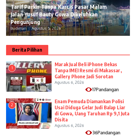
Tarif Parkir Tanpa Karcis Pasar Malam
Jalan Yusuf Bauty Gowa Dikeluhkan
Pengunjung
Budiman
Agustus 5, 2026
Berita Pilihan
​Marak Jual Beli iPhone Bekas
1
Tanpa IMEI Resmi di Makassar,
Gallery Phone Jadi Sorotan
Agustus 6, 2026
17Pandangan
Enam Pemuda Diamankan Polisi
2
Usai Diduga Gelar Judi Balap Liar
di Gowa, Uang Taruhan Rp 9,1 Juta
Disita
Agustus 6, 2026
36Pandangan