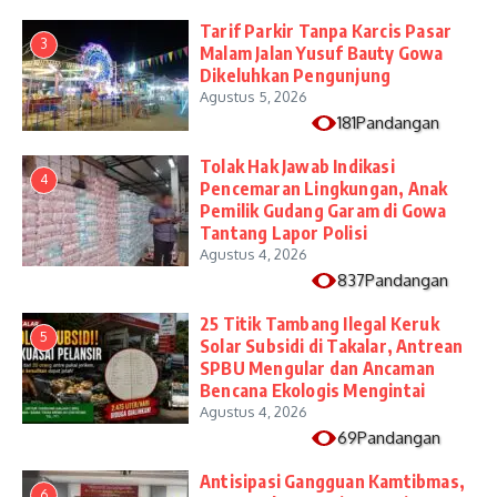
Tarif Parkir Tanpa Karcis Pasar
3
Malam Jalan Yusuf Bauty Gowa
Dikeluhkan Pengunjung
Agustus 5, 2026
181Pandangan
Tolak Hak Jawab Indikasi
4
Pencemaran Lingkungan, Anak
Pemilik Gudang Garam di Gowa
Tantang Lapor Polisi
Agustus 4, 2026
837Pandangan
25 Titik Tambang Ilegal Keruk
5
Solar Subsidi di Takalar, Antrean
SPBU Mengular dan Ancaman
Bencana Ekologis Mengintai
Agustus 4, 2026
69Pandangan
Antisipasi Gangguan Kamtibmas,
6