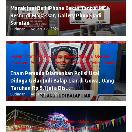
​Marak Jual Beli iPhone Bekas Tanpa IMEI
Resmi di Makassar, Gallery Phone Jadi
Sorotan
Budiman
Agustus 6, 2026
Hukum
Internasional
Kriminal
Kuliner
Olahraga
Otomotif
Pariwisata
Pemerintahan
Peristiwa
Teknologi
Terkini
Trending
Enam Pemuda Diamankan Polisi Usai
Diduga Gelar Judi Balap Liar di Gowa, Uang
Taruhan Rp 9,1 Juta Dis...
Budiman
Agustus 6, 2026
Hukum
Internasional
Kriminal
Kuliner
Olahraga
Otomotif
Pariwisata
Pemerintahan
Peristiwa
Terkini
Trending