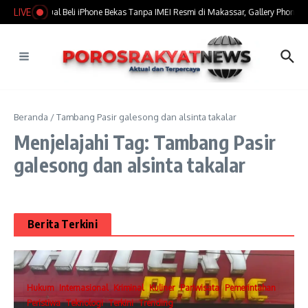
Lewati ke konten
LIVE
​Marak Jual Beli iPhone Bekas Tanpa IMEI Resmi di Makassar, Gallery Phone Ja
Beranda
/
Tambang Pasir galesong dan alsinta takalar
Menjelajahi Tag: Tambang Pasir
galesong dan alsinta takalar
Berita Terkini
Hukum
Internasional
Kriminal
Kuliner
Pariwisata
Pemerintahan
Peristiwa
Teknologi
Terkini
Trending