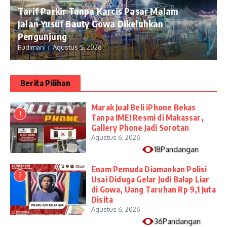
Tarif Parkir Tanpa Karcis Pasar Malam
Jalan Yusuf Bauty Gowa Dikeluhkan
Pengunjung
Budiman
Agustus 5, 2026
Berita Pilihan
​Marak Jual Beli iPhone Bekas
1
Tanpa IMEI Resmi di Makassar,
Gallery Phone Jadi Sorotan
Agustus 6, 2026
18Pandangan
Enam Pemuda Diamankan Polisi
2
Usai Diduga Gelar Judi Balap Liar
di Gowa, Uang Taruhan Rp 9,1 Juta
Disita
Agustus 6, 2026
36Pandangan