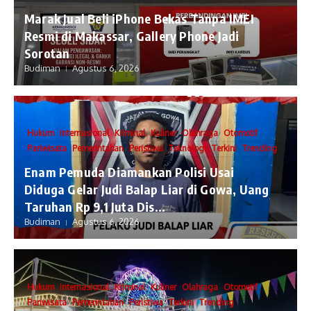
​Marak Jual Beli iPhone Bekas Tanpa IMEI
Resmi di Makassar, Gallery Phone Jadi
Sorotan
Budiman
Agustus 6, 2026
Hukum
Internasional
Kriminal
Kuliner
Olahraga
Otomotif
Pariwisata
Pemerintahan
Peristiwa
Teknologi
Terkini
Trending
Enam Pemuda Diamankan Polisi Usai
Diduga Gelar Judi Balap Liar di Gowa, Uang
Taruhan Rp 9,1 Juta Dis...
Budiman
Agustus 6, 2026
Hukum
Internasional
Kriminal
Kuliner
Olahraga
Otomotif
Pariwisata
Pemerintahan
Peristiwa
Terkini
Trending