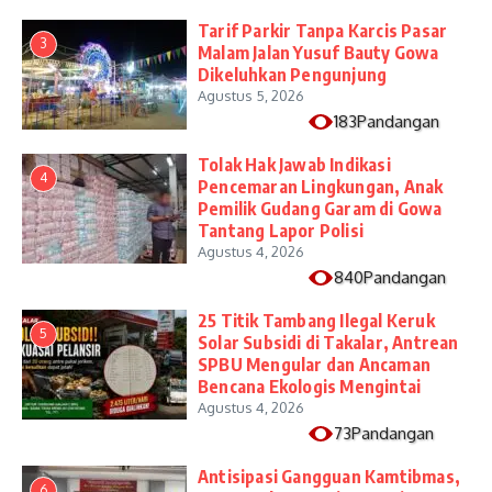
Tarif Parkir Tanpa Karcis Pasar
3
Malam Jalan Yusuf Bauty Gowa
Dikeluhkan Pengunjung
Agustus 5, 2026
183Pandangan
Tolak Hak Jawab Indikasi
4
Pencemaran Lingkungan, Anak
Pemilik Gudang Garam di Gowa
Tantang Lapor Polisi
Agustus 4, 2026
840Pandangan
25 Titik Tambang Ilegal Keruk
5
Solar Subsidi di Takalar, Antrean
SPBU Mengular dan Ancaman
Bencana Ekologis Mengintai
Agustus 4, 2026
73Pandangan
Antisipasi Gangguan Kamtibmas,
6