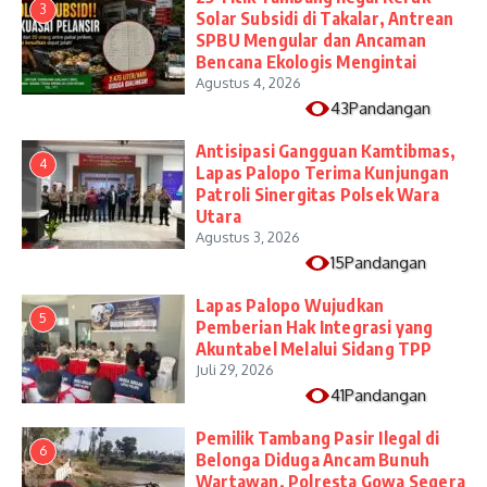
3
Solar Subsidi di Takalar, Antrean
SPBU Mengular dan Ancaman
Bencana Ekologis Mengintai
Agustus 4, 2026
43Pandangan
Antisipasi Gangguan Kamtibmas,
4
Lapas Palopo Terima Kunjungan
Patroli Sinergitas Polsek Wara
Utara
Agustus 3, 2026
15Pandangan
Lapas Palopo Wujudkan
5
Pemberian Hak Integrasi yang
Akuntabel Melalui Sidang TPP
Juli 29, 2026
41Pandangan
Pemilik Tambang Pasir Ilegal di
6
Belonga Diduga Ancam Bunuh
Wartawan, Polresta Gowa Segera