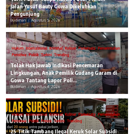
Jalan Yusuf Bauty Gowa Dikeluhkan
Pengunjung
Budiman
Agustus 5, 2026
Hukum
Internasional
Kriminal
Kuliner
Pariwisata
Pemerintahan
Peristiwa
Politik
Terkini
Trending
Tolak Hak Jawab Indikasi Pencemaran
Lingkungan, Anak Pemilik Gudang Garam di
Gowa Tantang Lapor Poli...
Budiman
Agustus 4, 2026
Hukum
Internasional
Kriminal
Kuliner
Pariwisata
Pemerintahan
Peristiwa
Politik
Presisi
Terkini
Trending
25 Titik Tambang Ilegal Keruk Solar Subsidi