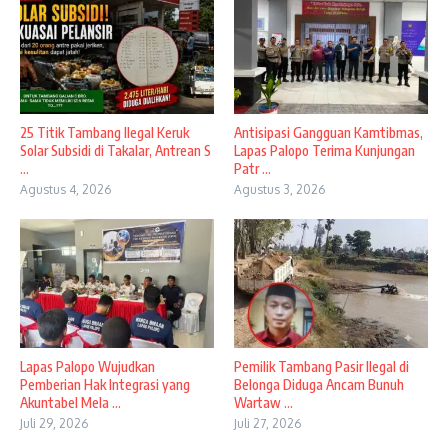
25 Titik Tambang Ilegal Keruk
Antisipasi Gangguan Kamtibmas,
Solar Subsidi di Takalar, Antrean S
Lapas Palopo Terima Kunjungan
...
Patr ...
Agustus 4, 2026
Agustus 3, 2026
Lapas Palopo Wujudkan
Pemilik Tambang Pasir Ilegal di
Pemberian Hak Integrasi yang
Belonga Diduga Ancam Bunuh
Akuntabel Mela ...
Wartaw ...
Juli 29, 2026
Juli 27, 2026