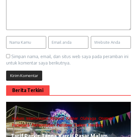
Simpan nama, email, dan situs web saya pada peramban ini
untuk komentar saya berikutnya.
Berita Terkini
Hukum
Internasional
Kriminal
Kuliner
Olahraga
Otomotif
Pariwisata
Pemerintahan
Peristiwa
Terkini
Trending
Tarif Parkir Tanpa Karcis Pasar Malam