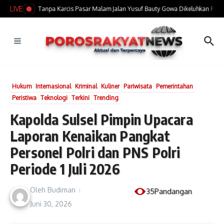
Lewati ke konten
LIVE
Tarif Parkir Tanpa Karcis Pasar Malam Jalan Yusuf Bauty Gowa Dikeluhkan Pengu
Hukum
Internasional
Kriminal
Kuliner
Pariwisata
Pemerintahan
Peristiwa
Teknologi
Terkini
Trending
Kapolda Sulsel Pimpin Upacara
Laporan Kenaikan Pangkat
Personel Polri dan PNS Polri
Periode 1 Juli 2026
Oleh
Budiman
35Pandangan
Juni 30, 2026