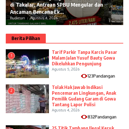
di Takalar, Antrean SPBU Mengular dan
Ancaman Bencana Ek...
Budiman
Agustus 4, 2026
Berita Pilihan
Tarif Parkir Tanpa Karcis Pasar
1
Malam Jalan Yusuf Bauty Gowa
Dikeluhkan Pengunjung
Agustus 5, 2026
123Pandangan
Tolak Hak Jawab Indikasi
2
Pencemaran Lingkungan, Anak
Pemilik Gudang Garam di Gowa
Tantang Lapor Polisi
Agustus 4, 2026
832Pandangan
25 Titik Tambang Ilegal Keruk