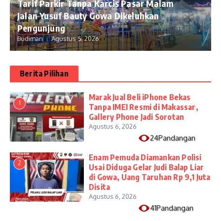
Tarif Parkir Tanpa Karcis Pasar Malam
Jalan Yusuf Bauty Gowa Dikeluhkan
Pengunjung
Budiman
Agustus 5, 2026
Berita Pilihan
​Marak Jual Beli iPhone Bekas
1
Tanpa IMEI Resmi di Makassar,
Gallery Phone Jadi Sorotan
Agustus 6, 2026
24Pandangan
Enam Pemuda Diamankan Polisi
2
Usai Diduga Gelar Judi Balap Liar
di Gowa, Uang Taruhan Rp 9,1 Juta
Disita
Agustus 6, 2026
41Pandangan