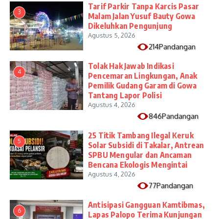
Tarif Parkir Tanpa Karcis Pasar
3
Malam Jalan Yusuf Bauty Gowa
Dikeluhkan Pengunjung
Agustus 5, 2026
214Pandangan
Tolak Hak Jawab Indikasi
4
Pencemaran Lingkungan, Anak
Pemilik Gudang Garam di Gowa
Tantang Lapor Polisi
Agustus 4, 2026
846Pandangan
25 Titik Tambang Ilegal Keruk
5
Solar Subsidi di Takalar, Antrean
SPBU Mengular dan Ancaman
Bencana Ekologis Mengintai
Agustus 4, 2026
77Pandangan
Antisipasi Gangguan Kamtibmas,
6
Lapas Palopo Terima Kunjungan