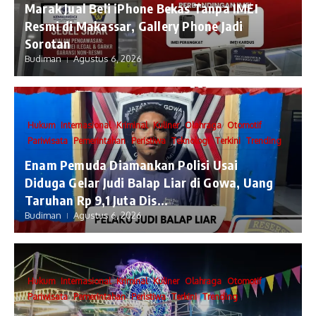
​Marak Jual Beli iPhone Bekas Tanpa IMEI
Resmi di Makassar, Gallery Phone Jadi
Sorotan
Budiman
Agustus 6, 2026
Hukum
Internasional
Kriminal
Kuliner
Olahraga
Otomotif
Pariwisata
Pemerintahan
Peristiwa
Teknologi
Terkini
Trending
Enam Pemuda Diamankan Polisi Usai
Diduga Gelar Judi Balap Liar di Gowa, Uang
Taruhan Rp 9,1 Juta Dis...
Budiman
Agustus 6, 2026
Hukum
Internasional
Kriminal
Kuliner
Olahraga
Otomotif
Pariwisata
Pemerintahan
Peristiwa
Terkini
Trending