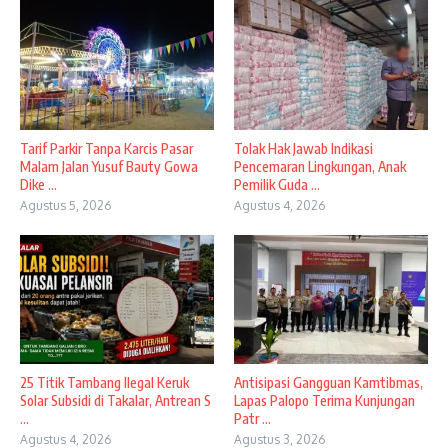
Tarif Parkir Tanpa Karcis Pasar
Tolak Hak Jawab Indikasi
Malam Jalan Yusuf Bauty Gowa
Pencemaran Lingkungan, Anak
Dike ...
Pemilik Guda ...
Agustus 5, 2026
Agustus 4, 2026
25 Titik Tambang Ilegal Keruk
Antisipasi Gangguan Kamtibmas,
Solar Subsidi di Takalar, Antrean S
Lapas Palopo Terima Kunjungan
...
Patr ...
Agustus 4, 2026
Agustus 3, 2026