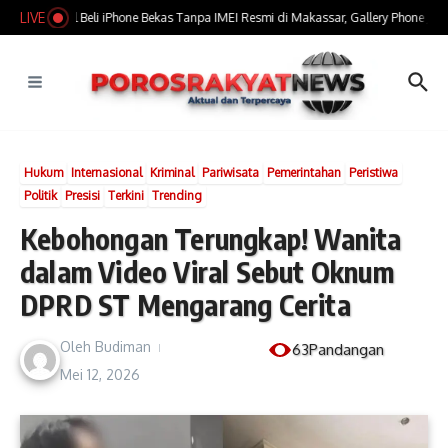
Lewati ke konten
LIVE
​Marak Jual Beli iPhone Bekas Tanpa IMEI Resmi di Makassar, Gallery Phone Jadi 
Hukum
Internasional
Kriminal
Pariwisata
Pemerintahan
Peristiwa
Politik
Presisi
Terkini
Trending
Kebohongan Terungkap! Wanita
dalam Video Viral Sebut Oknum
DPRD ST Mengarang Cerita
Oleh
Budiman
63Pandangan
Mei 12, 2026