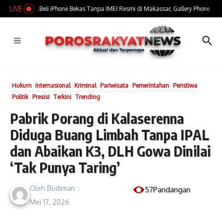
Lewati ke konten
LIVE
​Marak Jual Beli iPhone Bekas Tanpa IMEI Resmi di Makassar, Gallery Phone Jadi 
Hukum
Internasional
Kriminal
Pariwisata
Pemerintahan
Peristiwa
Politik
Presisi
Terkini
Trending
Pabrik Porang di Kalaserenna
Diduga Buang Limbah Tanpa IPAL
dan Abaikan K3, DLH Gowa Dinilai
‘Tak Punya Taring’
Oleh
Budiman
57Pandangan
Mei 17, 2026