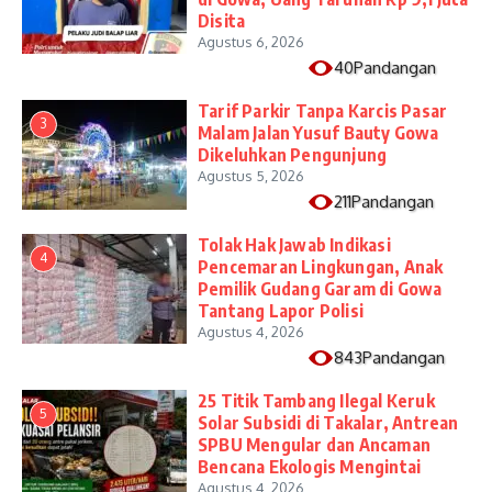
Disita
Agustus 6, 2026
40Pandangan
Tarif Parkir Tanpa Karcis Pasar
3
Malam Jalan Yusuf Bauty Gowa
Dikeluhkan Pengunjung
Agustus 5, 2026
211Pandangan
Tolak Hak Jawab Indikasi
4
Pencemaran Lingkungan, Anak
Pemilik Gudang Garam di Gowa
Tantang Lapor Polisi
Agustus 4, 2026
843Pandangan
25 Titik Tambang Ilegal Keruk
5
Solar Subsidi di Takalar, Antrean
SPBU Mengular dan Ancaman
Bencana Ekologis Mengintai
Agustus 4, 2026