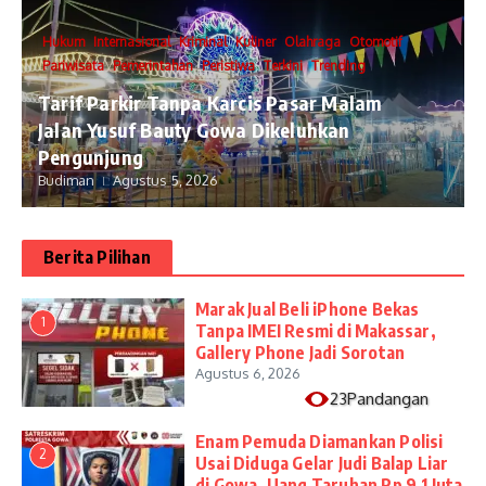
Hukum
Internasional
Kriminal
Kuliner
Olahraga
Otomotif
Pariwisata
Pemerintahan
Peristiwa
Terkini
Trending
Tarif Parkir Tanpa Karcis Pasar Malam
Jalan Yusuf Bauty Gowa Dikeluhkan
Pengunjung
Budiman
Agustus 5, 2026
Berita Pilihan
​Marak Jual Beli iPhone Bekas
1
Tanpa IMEI Resmi di Makassar,
Gallery Phone Jadi Sorotan
Agustus 6, 2026
23Pandangan
Enam Pemuda Diamankan Polisi
2
Usai Diduga Gelar Judi Balap Liar
di Gowa, Uang Taruhan Rp 9,1 Juta