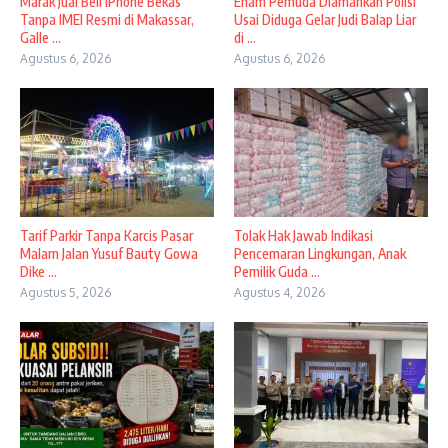
​Marak Jual Beli iPhone Bekas
Enam Pemuda Diamankan Polisi
Tanpa IMEI Resmi di Makassar,
Usai Diduga Gelar Judi Balap Liar
Galle ...
di ...
Agustus 6, 2026
Agustus 6, 2026
Tarif Parkir Tanpa Karcis Pasar
Tolak Hak Jawab Indikasi
Malam Jalan Yusuf Bauty Gowa
Pencemaran Lingkungan, Anak
Dike ...
Pemilik Guda ...
Agustus 5, 2026
Agustus 4, 2026