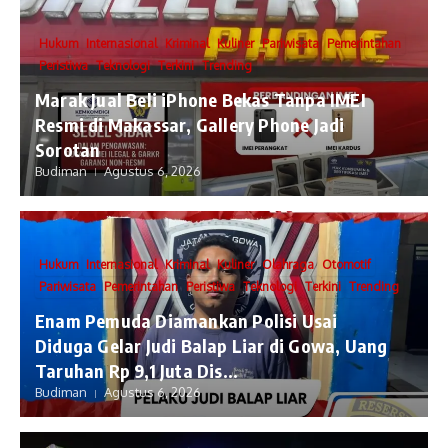
Hukum
Internasional
Kriminal
Kuliner
Pariwisata
Pemerintahan
Peristiwa
Teknologi
Terkini
Trending
​Marak Jual Beli iPhone Bekas Tanpa IMEI
Resmi di Makassar, Gallery Phone Jadi
Sorotan
Budiman
Agustus 6, 2026
Hukum
Internasional
Kriminal
Kuliner
Olahraga
Otomotif
Pariwisata
Pemerintahan
Peristiwa
Teknologi
Terkini
Trending
Enam Pemuda Diamankan Polisi Usai
Diduga Gelar Judi Balap Liar di Gowa, Uang
Taruhan Rp 9,1 Juta Dis...
Budiman
Agustus 6, 2026