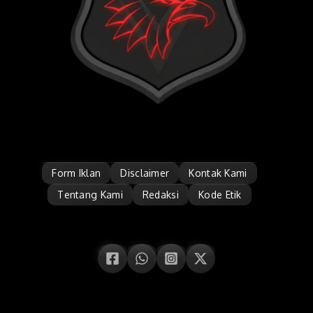
Form Iklan
Disclaimer
Kontak Kami
Tentang Kami
Redaksi
Kode Etik