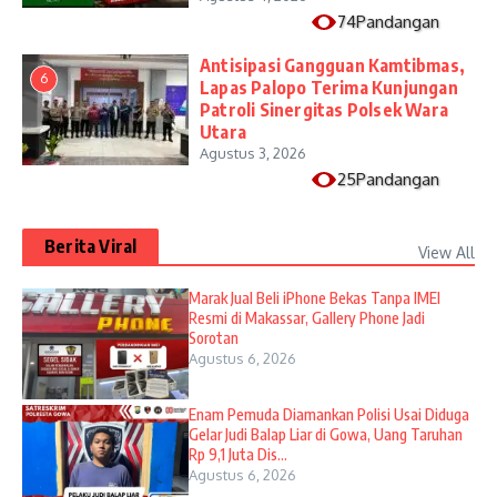
74Pandangan
Antisipasi Gangguan Kamtibmas,
6
Lapas Palopo Terima Kunjungan
Patroli Sinergitas Polsek Wara
Utara
Agustus 3, 2026
25Pandangan
Berita Viral
View All
​Marak Jual Beli iPhone Bekas Tanpa IMEI
Resmi di Makassar, Gallery Phone Jadi
Sorotan
Agustus 6, 2026
Enam Pemuda Diamankan Polisi Usai Diduga
Gelar Judi Balap Liar di Gowa, Uang Taruhan
Rp 9,1 Juta Dis...
Agustus 6, 2026