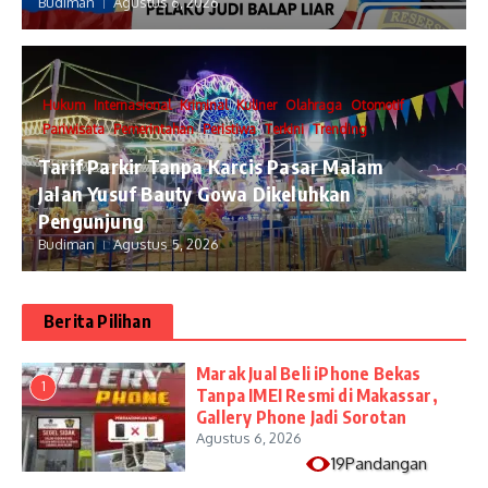
Budiman
Agustus 6, 2026
Hukum
Internasional
Kriminal
Kuliner
Olahraga
Otomotif
Pariwisata
Pemerintahan
Peristiwa
Terkini
Trending
Tarif Parkir Tanpa Karcis Pasar Malam
Jalan Yusuf Bauty Gowa Dikeluhkan
Pengunjung
Budiman
Agustus 5, 2026
Berita Pilihan
​Marak Jual Beli iPhone Bekas
1
Tanpa IMEI Resmi di Makassar,
Gallery Phone Jadi Sorotan
Agustus 6, 2026
19Pandangan