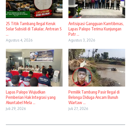
25 Titik Tambang Ilegal Keruk
Antisipasi Gangguan Kamtibmas,
Solar Subsidi di Takalar, Antrean S
Lapas Palopo Terima Kunjungan
...
Patr ...
Agustus 4, 2026
Agustus 3, 2026
Lapas Palopo Wujudkan
Pemilik Tambang Pasir Ilegal di
Pemberian Hak Integrasi yang
Belonga Diduga Ancam Bunuh
Akuntabel Mela ...
Wartaw ...
Juli 29, 2026
Juli 27, 2026