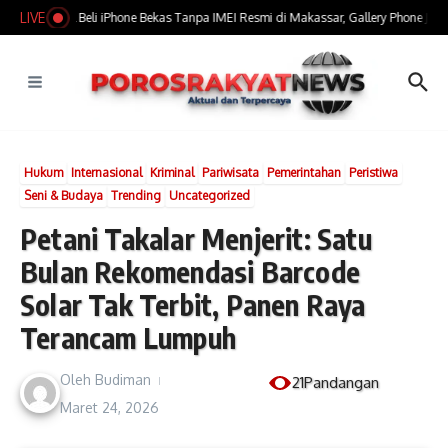
Lewati ke konten
LIVE
​Marak Jual Beli iPhone Bekas Tanpa IMEI Resmi di Makassar, Gallery Phone Jadi 
Hukum
Internasional
Kriminal
Pariwisata
Pemerintahan
Peristiwa
Seni & Budaya
Trending
Uncategorized
Petani Takalar Menjerit: Satu
Bulan Rekomendasi Barcode
Solar Tak Terbit, Panen Raya
Terancam Lumpuh
Oleh
Budiman
21Pandangan
Maret 24, 2026