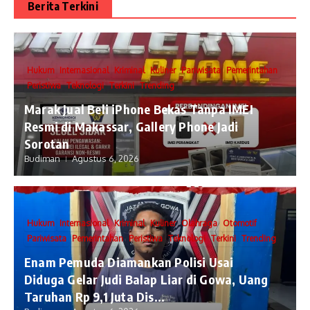
Berita Terkini
Hukum
Internasional
Kriminal
Kuliner
Pariwisata
Pemerintahan
Peristiwa
Teknologi
Terkini
Trending
​Marak Jual Beli iPhone Bekas Tanpa IMEI
Resmi di Makassar, Gallery Phone Jadi
Sorotan
Budiman
Agustus 6, 2026
Hukum
Internasional
Kriminal
Kuliner
Olahraga
Otomotif
Pariwisata
Pemerintahan
Peristiwa
Teknologi
Terkini
Trending
Enam Pemuda Diamankan Polisi Usai
Diduga Gelar Judi Balap Liar di Gowa, Uang
Taruhan Rp 9,1 Juta Dis...