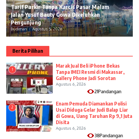
Tarif Parkir Tanpa Karcis Pasar Malam
Jalan Yusuf Bauty Gowa Dikeluhkan
Pengunjung
Budiman
Agustus 5, 2026
Berita Pilihan
​Marak Jual Beli iPhone Bekas
1
Tanpa IMEI Resmi di Makassar,
Gallery Phone Jadi Sorotan
Agustus 6, 2026
21Pandangan
Enam Pemuda Diamankan Polisi
2
Usai Diduga Gelar Judi Balap Liar
di Gowa, Uang Taruhan Rp 9,1 Juta
Disita
Agustus 6, 2026
38Pandangan