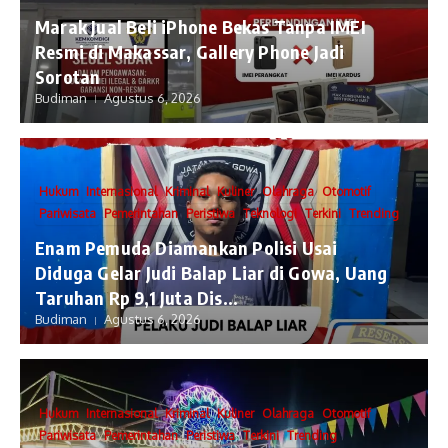
​Marak Jual Beli iPhone Bekas Tanpa IMEI
Resmi di Makassar, Gallery Phone Jadi
Sorotan
Budiman
Agustus 6, 2026
Hukum
Internasional
Kriminal
Kuliner
Olahraga
Otomotif
Pariwisata
Pemerintahan
Peristiwa
Teknologi
Terkini
Trending
Enam Pemuda Diamankan Polisi Usai
Diduga Gelar Judi Balap Liar di Gowa, Uang
Taruhan Rp 9,1 Juta Dis...
Budiman
Agustus 6, 2026
Hukum
Internasional
Kriminal
Kuliner
Olahraga
Otomotif
Pariwisata
Pemerintahan
Peristiwa
Terkini
Trending