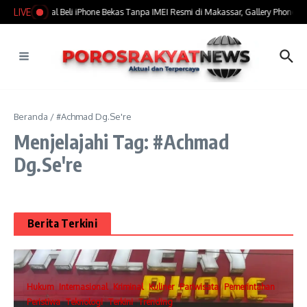
Lewati ke konten
LIVE
​Marak Jual Beli iPhone Bekas Tanpa IMEI Resmi di Makassar, Gallery Phone Jad
Beranda
/
#Achmad Dg.Se're
Menjelajahi Tag: #Achmad
Dg.Se're
Berita Terkini
Hukum
Internasional
Kriminal
Kuliner
Pariwisata
Pemerintahan
Peristiwa
Teknologi
Terkini
Trending