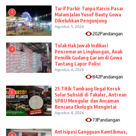
Tarif Parkir Tanpa Karcis Pasar
3
Malam Jalan Yusuf Bauty Gowa
Dikeluhkan Pengunjung
Agustus 5, 2026
202Pandangan
Tolak Hak Jawab Indikasi
4
Pencemaran Lingkungan, Anak
Pemilik Gudang Garam di Gowa
Tantang Lapor Polisi
Agustus 4, 2026
842Pandangan
25 Titik Tambang Ilegal Keruk
5
Solar Subsidi di Takalar, Antrean
SPBU Mengular dan Ancaman
Bencana Ekologis Mengintai
Agustus 4, 2026
73Pandangan
Antisipasi Gangguan Kamtibmas,
6