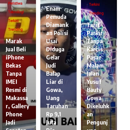
Peristiwa
Terkini
Enam
Teknologi
Trending
Pemuda
Terkini
Diamank
Tarif
Trending
an Polisi
Parkir
​Marak
Usai
Tanpa
Jual Beli
Diduga
Karcis
iPhone
Gelar
Pasar
Bekas
Judi
Malam
Tanpa
Balap
Jalan
IMEI
Liar di
Yusuf
Resmi di
Gowa,
Bauty
Makassa
Uang
Gowa
r, Gallery
Taruhan
Dikeluhk
Phone
Rp 9,1
an
Jadi
Juta
Pengunj