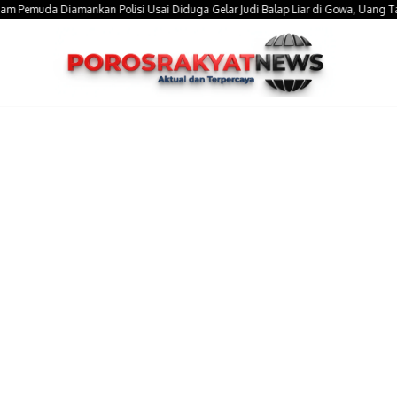
muda Diamankan Polisi Usai Diduga Gelar Judi Balap Liar di Gowa, Uang Taruhan 