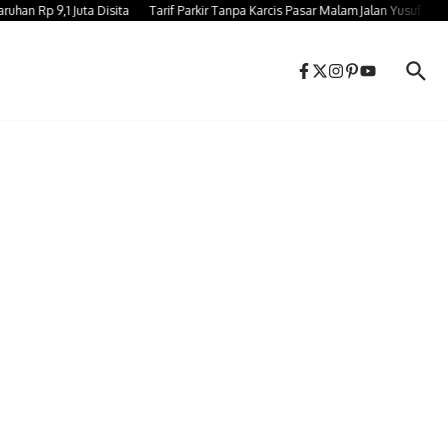
Rp 9,1 Juta Disita
Tarif Parkir Tanpa Karcis Pasar Malam Jalan Yusuf Bauty G