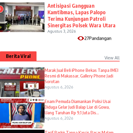
Antisipasi Gangguan
6
Kamtibmas, Lapas Palopo
Terima Kunjungan Patroli
Sinergitas Polsek Wara Utara
Agustus 3, 2026
27Pandangan
Berita Viral
View All
​Marak Jual Beli iPhone Bekas Tanpa IMEI
Resmi di Makassar, Gallery Phone Jadi
Sorotan
Agustus 6, 2026
Enam Pemuda Diamankan Polisi Usai
Diduga Gelar Judi Balap Liar di Gowa,
Uang Taruhan Rp 9,1 Juta Dis...
Agustus 6, 2026
Tarif Parkir Tanpa Karcis Pasar Malam