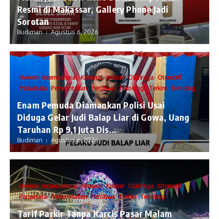
Resmi di Makassar, Gallery Phone Jadi
Sorotan
Budiman
Agustus 6, 2026
Hukum
Internasional
Kriminal
Kuliner
Olahraga
Otomotif
Pariwisata
Pemerintahan
Peristiwa
Teknologi
Terkini
Trending
Enam Pemuda Diamankan Polisi Usai
Diduga Gelar Judi Balap Liar di Gowa, Uang
Taruhan Rp 9,1 Juta Dis...
Budiman
Agustus 6, 2026
Hukum
Internasional
Kriminal
Kuliner
Olahraga
Otomotif
Pariwisata
Pemerintahan
Peristiwa
Terkini
Trending
Tarif Parkir Tanpa Karcis Pasar Malam