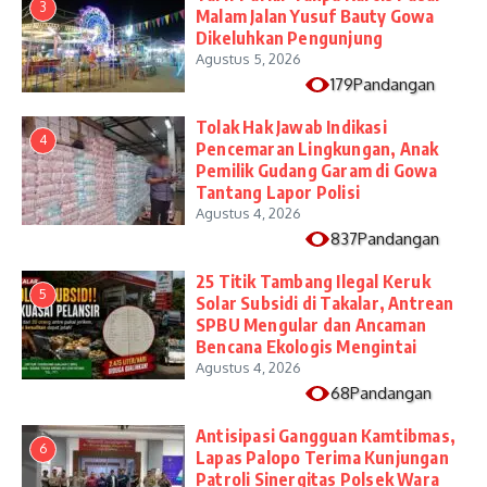
3
Malam Jalan Yusuf Bauty Gowa
Dikeluhkan Pengunjung
Agustus 5, 2026
179Pandangan
Tolak Hak Jawab Indikasi
4
Pencemaran Lingkungan, Anak
Pemilik Gudang Garam di Gowa
Tantang Lapor Polisi
Agustus 4, 2026
837Pandangan
25 Titik Tambang Ilegal Keruk
5
Solar Subsidi di Takalar, Antrean
SPBU Mengular dan Ancaman
Bencana Ekologis Mengintai
Agustus 4, 2026
68Pandangan
Antisipasi Gangguan Kamtibmas,
6
Lapas Palopo Terima Kunjungan
Patroli Sinergitas Polsek Wara