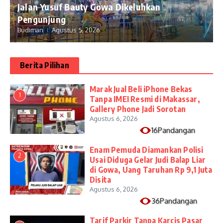
Jalan Yusuf Bauty Gowa Dikeluhkan
Pengunjung
Budiman
Agustus 5, 2026
Berita Pilihan
​Marak Jual Beli iPhone Bekas
1
Tanpa IMEI Resmi di Makassar,
Gallery Phone Jadi Sorotan
Agustus 6, 2026
16Pandangan
Enam Pemuda Diamankan Polisi
2
Usai Diduga Gelar Judi Balap Liar
di Gowa, Uang Taruhan Rp 9,1 Juta
Disita
Agustus 6, 2026
36Pandangan
Tarif Parkir Tanpa Karcis Pasar