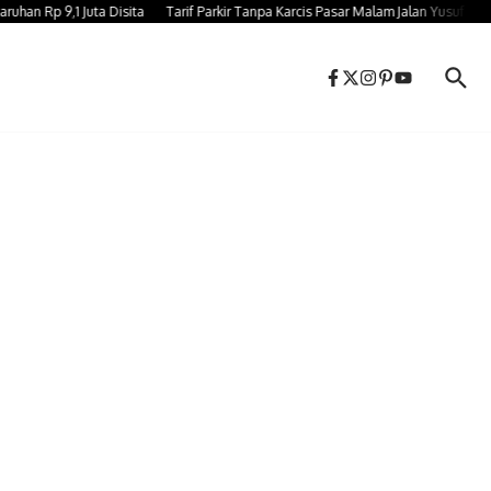
Rp 9,1 Juta Disita
Tarif Parkir Tanpa Karcis Pasar Malam Jalan Yusuf Bauty 