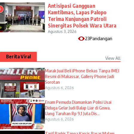
Antisipasi Gangguan
6
Kamtibmas, Lapas Palopo
Terima Kunjungan Patroli
Sinergitas Polsek Wara Utara
Agustus 3, 2026
23Pandangan
Berita Viral
View All
​Marak Jual Beli iPhone Bekas Tanpa IMEI
Resmi di Makassar, Gallery Phone Jadi
Sorotan
Agustus 6, 2026
Enam Pemuda Diamankan Polisi Usai
Diduga Gelar Judi Balap Liar di Gowa,
Uang Taruhan Rp 9,1 Juta Dis...
Agustus 6, 2026
Tarif Parkir Tanpa Karcis Pasar Malam