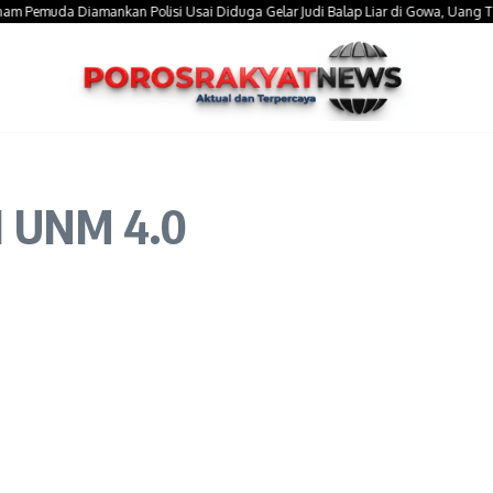
muda Diamankan Polisi Usai Diduga Gelar Judi Balap Liar di Gowa, Uang Taruhan 
DI UNM 4.0