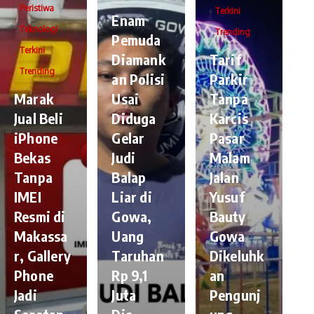
Peristiwa
Terkini
Enam
Teknologi
Trending
Pemuda
Terkini
Diamank
Tarif
Trending
an Polisi
Parkir
​Marak
Usai
Tanpa
Jual Beli
Diduga
Karcis
iPhone
Gelar
Pasar
Bekas
Judi
Malam
Tanpa
Balap
Jalan
IMEI
Liar di
Yusuf
Resmi di
Gowa,
Bauty
Makassa
Uang
Gowa
r, Gallery
Taruhan
Dikeluhk
Phone
Rp 9,1
an
Jadi
Juta
Pengunj