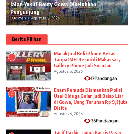
Jalan Yusuf Bauty Gowa Dikeluhkan
Pengunjung
Budiman
Agustus 5, 2026
Berita Pilihan
​Marak Jual Beli iPhone Bekas
1
Tanpa IMEI Resmi di Makassar,
Gallery Phone Jadi Sorotan
Agustus 6, 2026
17Pandangan
Enam Pemuda Diamankan Polisi
2
Usai Diduga Gelar Judi Balap Liar
di Gowa, Uang Taruhan Rp 9,1 Juta
Disita
Agustus 6, 2026
36Pandangan
Tarif Parkir Tanpa Karcis Pasar