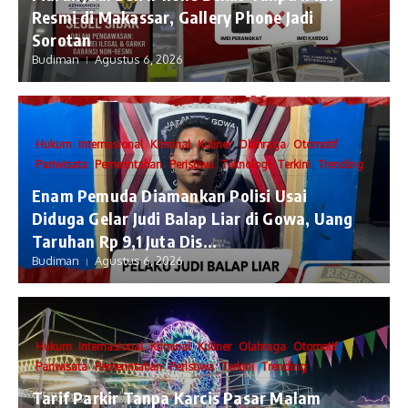
Resmi di Makassar, Gallery Phone Jadi
Sorotan
Budiman
Agustus 6, 2026
Hukum
Internasional
Kriminal
Kuliner
Olahraga
Otomotif
Pariwisata
Pemerintahan
Peristiwa
Teknologi
Terkini
Trending
Enam Pemuda Diamankan Polisi Usai
Diduga Gelar Judi Balap Liar di Gowa, Uang
Taruhan Rp 9,1 Juta Dis...
Budiman
Agustus 6, 2026
Hukum
Internasional
Kriminal
Kuliner
Olahraga
Otomotif
Pariwisata
Pemerintahan
Peristiwa
Terkini
Trending
Tarif Parkir Tanpa Karcis Pasar Malam