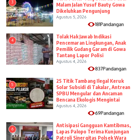
3
Malam Jalan Yusuf Bauty Gowa
Dikeluhkan Pengunjung
Agustus 5, 2026
181Pandangan
Tolak Hak Jawab Indikasi
4
Pencemaran Lingkungan, Anak
Pemilik Gudang Garam di Gowa
Tantang Lapor Polisi
Agustus 4, 2026
837Pandangan
25 Titik Tambang Ilegal Keruk
5
Solar Subsidi di Takalar, Antrean
SPBU Mengular dan Ancaman
Bencana Ekologis Mengintai
Agustus 4, 2026
69Pandangan
Antisipasi Gangguan Kamtibmas,
6
Lapas Palopo Terima Kunjungan
Patroli Sinergitas Polsek Wara