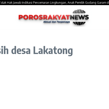
Hak Jawab Indikasi Pencemaran Lingkungan, Anak Pemilik Gudang Garam di Gowa
sih desa Lakatong