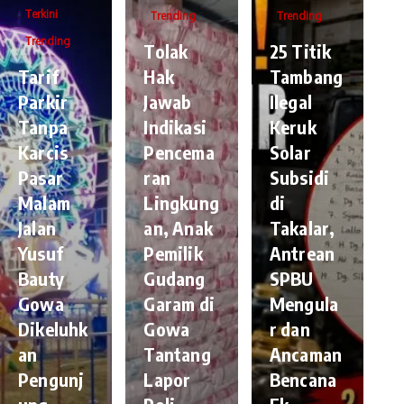
Terkini
Trending
Trending
Trending
Tolak
25 Titik
Tarif
Hak
Tambang
Parkir
Jawab
Ilegal
Tanpa
Indikasi
Keruk
Karcis
Pencema
Solar
Pasar
ran
Subsidi
Malam
Lingkung
di
Jalan
an, Anak
Takalar,
Yusuf
Pemilik
Antrean
Bauty
Gudang
SPBU
Gowa
Garam di
Mengula
Dikeluhk
Gowa
r dan
an
Tantang
Ancaman
Pengunj
Lapor
Bencana