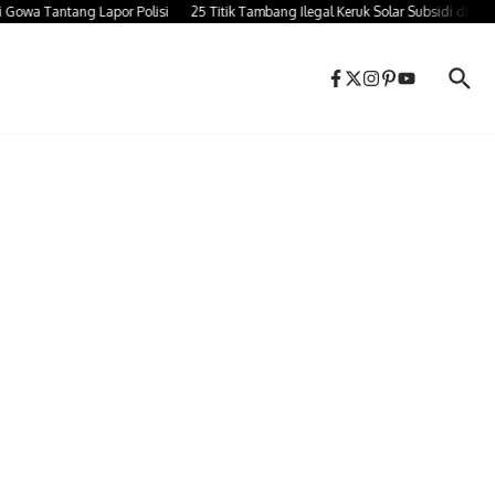
 Tantang Lapor Polisi
25 Titik Tambang Ilegal Keruk Solar Subsidi di Takala