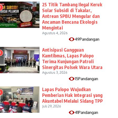
25 Titik Tambang Ilegal Keruk
3
Solar Subsidi di Takalar,
Antrean SPBU Mengular dan
Ancaman Bencana Ekologis
Mengintai
Agustus 4, 2026
49Pandangan
Antisipasi Gangguan
4
Kamtibmas, Lapas Palopo
Terima Kunjungan Patroli
Sinergitas Polsek Wara Utara
Agustus 3, 2026
15Pandangan
Lapas Palopo Wujudkan
5
Pemberian Hak Integrasi yang
Akuntabel Melalui Sidang TPP
Juli 29, 2026
41Pandangan