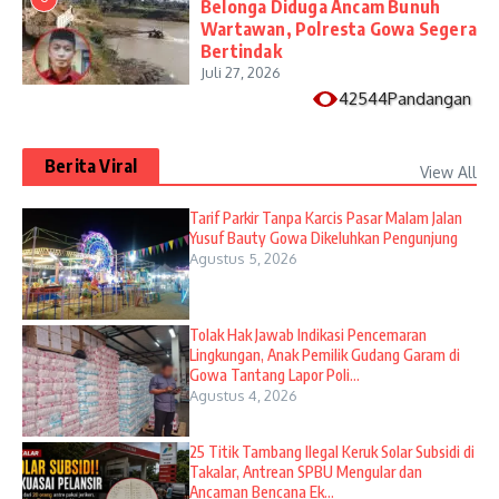
Belonga Diduga Ancam Bunuh
Wartawan, Polresta Gowa Segera
Bertindak
Juli 27, 2026
42544Pandangan
Berita Viral
View All
Tarif Parkir Tanpa Karcis Pasar Malam Jalan
Yusuf Bauty Gowa Dikeluhkan Pengunjung
Agustus 5, 2026
Tolak Hak Jawab Indikasi Pencemaran
Lingkungan, Anak Pemilik Gudang Garam di
Gowa Tantang Lapor Poli...
Agustus 4, 2026
25 Titik Tambang Ilegal Keruk Solar Subsidi di
Takalar, Antrean SPBU Mengular dan
Ancaman Bencana Ek...