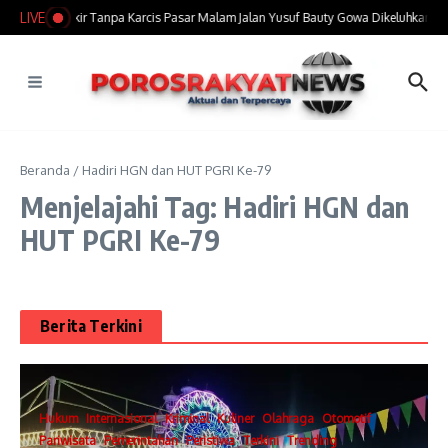
Lewati ke konten
LIVE
Tarif Parkir Tanpa Karcis Pasar Malam Jalan Yusuf Bauty Gowa Dikeluhkan P
Beranda
/
Hadiri HGN dan HUT PGRI Ke-79
Menjelajahi Tag: Hadiri HGN dan
HUT PGRI Ke-79
Berita Terkini
Hukum
Internasional
Kriminal
Kuliner
Olahraga
Otomotif
Pariwisata
Pemerintahan
Peristiwa
Terkini
Trending