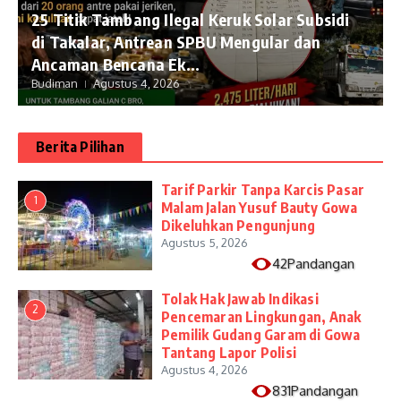
25 Titik Tambang Ilegal Keruk Solar Subsidi
di Takalar, Antrean SPBU Mengular dan
Ancaman Bencana Ek...
Budiman
Agustus 4, 2026
Berita Pilihan
Tarif Parkir Tanpa Karcis Pasar
1
Malam Jalan Yusuf Bauty Gowa
Dikeluhkan Pengunjung
Agustus 5, 2026
42Pandangan
Tolak Hak Jawab Indikasi
2
Pencemaran Lingkungan, Anak
Pemilik Gudang Garam di Gowa
Tantang Lapor Polisi
Agustus 4, 2026
831Pandangan