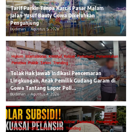
Tarif Parkir Tanpa Karcis Pasar Malam
Jalan Yusuf Bauty Gowa Dikeluhkan
Pengunjung
Budiman
Agustus 5, 2026
Hukum
Internasional
Kriminal
Kuliner
Pariwisata
Pemerintahan
Peristiwa
Politik
Terkini
Trending
Tolak Hak Jawab Indikasi Pencemaran
Lingkungan, Anak Pemilik Gudang Garam di
Gowa Tantang Lapor Poli...
Budiman
Agustus 4, 2026
Hukum
Internasional
Kriminal
Kuliner
Pariwisata
Pemerintahan
Peristiwa
Politik
Presisi
Terkini
Trending