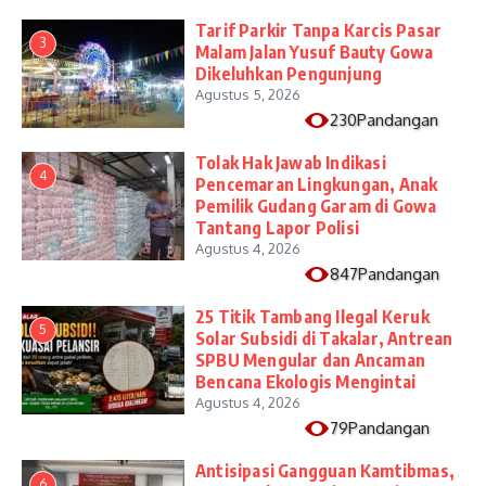
Tarif Parkir Tanpa Karcis Pasar
3
Malam Jalan Yusuf Bauty Gowa
Dikeluhkan Pengunjung
Agustus 5, 2026
230Pandangan
Tolak Hak Jawab Indikasi
4
Pencemaran Lingkungan, Anak
Pemilik Gudang Garam di Gowa
Tantang Lapor Polisi
Agustus 4, 2026
847Pandangan
25 Titik Tambang Ilegal Keruk
5
Solar Subsidi di Takalar, Antrean
SPBU Mengular dan Ancaman
Bencana Ekologis Mengintai
Agustus 4, 2026
79Pandangan
Antisipasi Gangguan Kamtibmas,
6