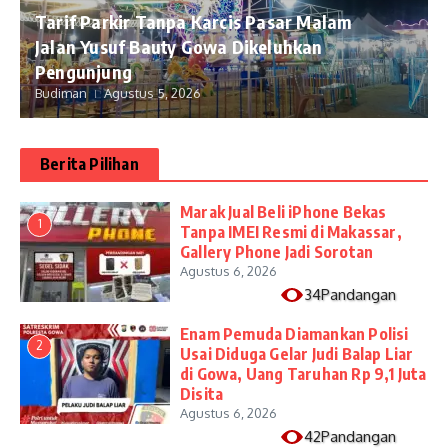
Tarif Parkir Tanpa Karcis Pasar Malam
Jalan Yusuf Bauty Gowa Dikeluhkan
Pengunjung
Budiman
Agustus 5, 2026
Berita Pilihan
​Marak Jual Beli iPhone Bekas
1
Tanpa IMEI Resmi di Makassar,
Gallery Phone Jadi Sorotan
Agustus 6, 2026
34Pandangan
Enam Pemuda Diamankan Polisi
2
Usai Diduga Gelar Judi Balap Liar
di Gowa, Uang Taruhan Rp 9,1 Juta
Disita
Agustus 6, 2026
42Pandangan