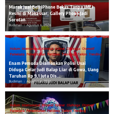
​Marak Jual Beli iPhone Bekas Tanpa IMEI
Resmi di Makassar, Gallery Phone Jadi
Sorotan
Budiman
Agustus 6, 2026
Hukum
Internasional
Kriminal
Kuliner
Olahraga
Otomotif
Pariwisata
Pemerintahan
Peristiwa
Teknologi
Terkini
Trending
Enam Pemuda Diamankan Polisi Usai
Diduga Gelar Judi Balap Liar di Gowa, Uang
Taruhan Rp 9,1 Juta Dis...
Budiman
Agustus 6, 2026
Hukum
Internasional
Kriminal
Kuliner
Olahraga
Otomotif
Pariwisata
Pemerintahan
Peristiwa
Terkini
Trending