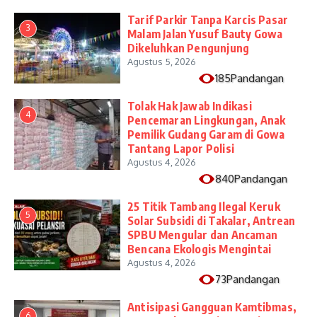
Tarif Parkir Tanpa Karcis Pasar
3
Malam Jalan Yusuf Bauty Gowa
Dikeluhkan Pengunjung
Agustus 5, 2026
185Pandangan
Tolak Hak Jawab Indikasi
4
Pencemaran Lingkungan, Anak
Pemilik Gudang Garam di Gowa
Tantang Lapor Polisi
Agustus 4, 2026
840Pandangan
25 Titik Tambang Ilegal Keruk
5
Solar Subsidi di Takalar, Antrean
SPBU Mengular dan Ancaman
Bencana Ekologis Mengintai
Agustus 4, 2026
73Pandangan
Antisipasi Gangguan Kamtibmas,
6