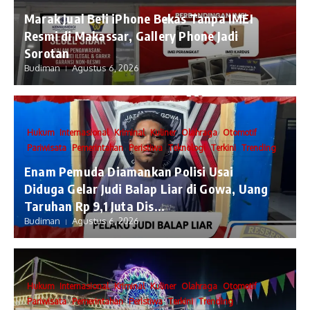
​Marak Jual Beli iPhone Bekas Tanpa IMEI
Resmi di Makassar, Gallery Phone Jadi
Sorotan
Budiman
Agustus 6, 2026
Hukum
Internasional
Kriminal
Kuliner
Olahraga
Otomotif
Pariwisata
Pemerintahan
Peristiwa
Teknologi
Terkini
Trending
Enam Pemuda Diamankan Polisi Usai
Diduga Gelar Judi Balap Liar di Gowa, Uang
Taruhan Rp 9,1 Juta Dis...
Budiman
Agustus 6, 2026
Hukum
Internasional
Kriminal
Kuliner
Olahraga
Otomotif
Pariwisata
Pemerintahan
Peristiwa
Terkini
Trending