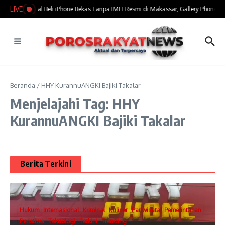
Lewati ke konten
LIVE
​Marak Jual Beli iPhone Bekas Tanpa IMEI Resmi di Makassar, Gallery Phone Jad
Beranda
/
HHY KurannuANGKI Bajiki Takalar
Menjelajahi Tag: HHY
KurannuANGKI Bajiki Takalar
Berita Terkini
Hukum
Internasional
Kriminal
Kuliner
Pariwisata
Pemerintahan
Peristiwa
Teknologi
Terkini
Trending