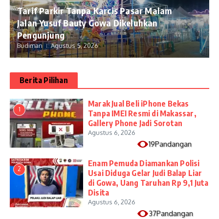
Tarif Parkir Tanpa Karcis Pasar Malam
Jalan Yusuf Bauty Gowa Dikeluhkan
Pengunjung
Budiman
Agustus 5, 2026
Berita Pilihan
​Marak Jual Beli iPhone Bekas
1
Tanpa IMEI Resmi di Makassar,
Gallery Phone Jadi Sorotan
Agustus 6, 2026
19Pandangan
Enam Pemuda Diamankan Polisi
2
Usai Diduga Gelar Judi Balap Liar
di Gowa, Uang Taruhan Rp 9,1 Juta
Disita
Agustus 6, 2026
37Pandangan